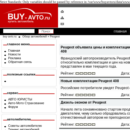
Strict Standards: Only variables should be passed by reference in /var/www/buyavtoru/data/www
главная
buy-avto.ru
Обзор автомобилей
»
Peugeot
главное меню
Peugeot объявила цены и комплектации
Главная
408
Новости
Французский автопроизводитель Peugeo
Реклама
Обратная связь
относительно комплектации и цен на нов
представлен в мае текущего года.
Рейтинг:
Дата:
полезные ссылки
Новые комплектации Peugeot 408
Российские потребители увидят Peugeot 40
сервис
Рейтинг:
Дата:
АВТО ЮРИСТЫ
Дизель-эконом от Peugeot
Авто-Мото Страхование
Форум
Начало лета ознаменовано стартом прод
двигателем, чему сильно обрадовались с
отечественный автопром не преподносил
автолюбителю
Рейтинг:
Дата:
Советы автолюбителю
Тюнинг автомобилей