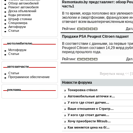
Remontauto.by представляет: обзор Peu
Обзор автомобилей
часть1
Ремонт автомобиля
Доска объявлений
В то время, когда поголовно все увлекаю
Коды регионов
экологии и смартфонами, французские и
Штраф стоянки
отвечает всем вышеперечисленным конц
Спецномера
Автофорум
Рейтинг:
Дата
Статьи
Продажи PSA Peugeot Citroen падают
мотолюбителю
В соответствии с данными, за первые тр
Peugeot Citroen составил 14,29 млрд руб
Мотофорум
период прошлого года.
Статьи
Рейтинг:
Дат
автозапчасти
Статьи
Вернуться назад << [
Программное обеспечение
Новости форума
реклама
Тонировка стёкол
Автомобильные аптечки и…
У кого где стоит датчик…
Ваше отношение к Стритр…
У кого где стоит датчик…
Хочу приобрести Mitsub…
Как меняется цена на б/…