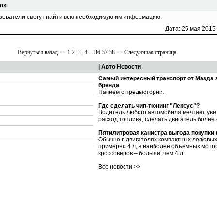
пп»
ьзователи смогут найти всю необходимую им информацию.
Дата: 25 мая 2015
Вернуться назад
<<
1
2
[3]
4
...
36
37
38
>>
Следующая страница
| Авто Новости
Самый интересный транспорт от Мазда 
бренда
Начнем с предыстории.
Где сделать чип-тюнинг "Лексус"?
Водитель любого автомобиля мечтает уве
расход топлива, сделать двигатель более
Пятилитровая канистра выгода покупки
Обычно в двигателях компактных легковы
примерно 4 л, в наиболее объемных мото
кроссоверов – больше, чем 4 л.
Все новости >>