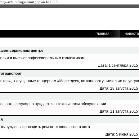
/buy-avto.ru/engine/init.php on line 113
главная
новости
ашем сервисном центре
ужным и высокопрофессиональным коллективом.
Дата: 1 сентября 2015 
тотранспорт
тер», выпущенные концерном «Мерседес», по комфорту нисколько не уступ
Дата: 28 августа 2015
угое авто, регулярно нуждается в техническом обслуживании.
Дата: 21 августа 2015
ля
ы вынуждены проводить ремонт салона своего авто.
Дата: 5 июня 2015 