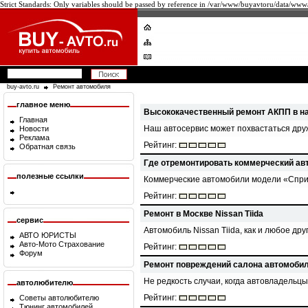
Strict Standards: Only variables should be passed by reference in /var/www/buyavtoru/data/www
buy-avto.ru
Ремонт автомобиля
главное меню
Высококачественный ремонт АКПП в н
Главная
Наш автосервис может похвастаться др
Новости
Реклама
Рейтинг:
Обратная связь
Где отремонтировать коммерческий ав
полезные ссылки
Коммерческие автомобили модели «Сприн
Рейтинг:
Ремонт в Москве Nissan Tiida
сервис
Автомобиль Nissan Tiida, как и любое др
АВТО ЮРИСТЫ
Авто-Мото Страхование
Рейтинг:
Форум
Ремонт повреждений салона автомоби
Не редкость случаи, когда автовладельц
автолюбителю
Рейтинг:
Советы автолюбителю
Тюнинг автомобилей