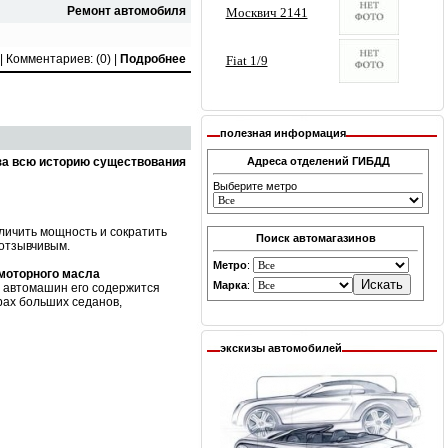
Ремонт автомобиля
 |
Комментариев: (0)
|
Подробнее
полезная информация
за всю историю существования
Адреса отделений ГИБДД
Выберите метро
личить мощность и сократить
Поиск автомагазинов
 отзывчивым.
Метро
:
 моторного масла
Марка
:
х автомашин его содержится
рах больших седанов,
экскизы автомобилей