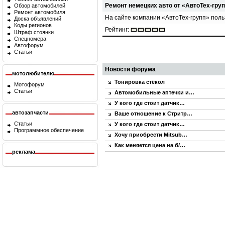
Ремонт немецких авто от «АвтоТех-гру
Обзор автомобилей
Ремонт автомобиля
На сайте компании «АвтоТех-групп» пол
Доска объявлений
Коды регионов
Рейтинг:
Штраф стоянки
Спецномера
Автофорум
Статьи
Новости форума
мотолюбителю
Тонировка стёкол
Мотофорум
Статьи
Автомобильные аптечки и…
У кого где стоит датчик…
автозапчасти
Ваше отношение к Стритр…
Статьи
У кого где стоит датчик…
Программное обеспечение
Хочу приобрести Mitsub…
Как меняется цена на б/…
реклама