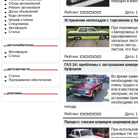
передач в коро
Обзор автомобилей
Ремонт автомобиля
Доска объявлений
Рейтинг:
Дата: 1
Коды регионов
Штраф стоянки
Устранение неполадок с торсионом у З
Спецномера
При перемещен
Автофорум
Статьи
«Запорожец» б
одновременно в
запасных листо
старые листы. 
мотолюбителю
листов, что бы
Мотофорум
Статьи
Рейтинг:
Дата: 1
ГАЗ 24: проблемы с заглушками шквор
буфером
автозапчасти
Статьи
Во время заме
Программное обеспечение
необходимо про
очень трудно н
или в мастерск
реклама
заглушки, но п
установки при
необходимо оч
гнезда.
Рейтинг:
Дата: 1
Процесс смазки шприцем шарниров рул
При использов
рулевых тяг л