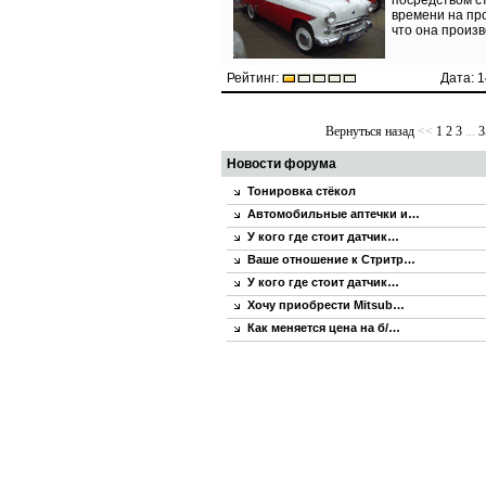
посредством с
времени на про
что она произв
Рейтинг:
Дата: 1
Вернуться назад
<<
1
2
3
...
3
Новости форума
Тонировка стёкол
Автомобильные аптечки и…
У кого где стоит датчик…
Ваше отношение к Стритр…
У кого где стоит датчик…
Хочу приобрести Mitsub…
Как меняется цена на б/…