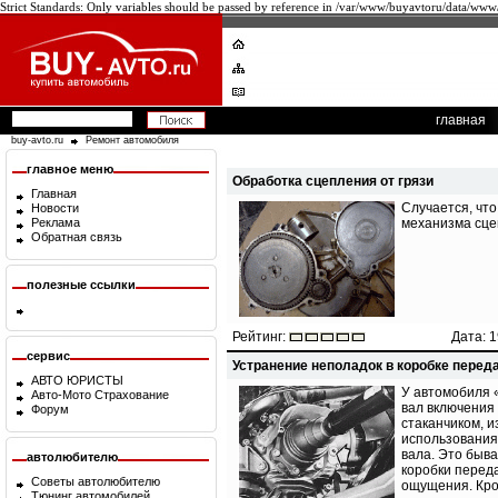
Strict Standards: Only variables should be passed by reference in /var/www/buyavtoru/data/www
главная
buy-avto.ru
Ремонт автомобиля
главное меню
Обработка сцепления от грязи
Главная
Случается, чт
Новости
механизма сцеп
Реклама
Обратная связь
полезные ссылки
Рейтинг:
Дата: 1
сервис
Устранение неполадок в коробке перед
АВТО ЮРИСТЫ
У автомобиля «
Авто-Мото Страхование
вал включения 
Форум
стаканчиком, и
использования
вала. Это быв
автолюбителю
коробки перед
Советы автолюбителю
ощущения. Кро
Тюнинг автомобилей