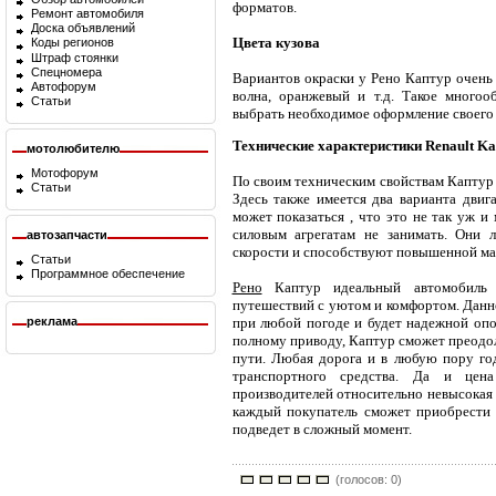
форматов.
Ремонт автомобиля
Доска объявлений
Цвета кузова
Коды регионов
Штраф стоянки
Спецномера
Вариантов окраски у Рено Каптур очень 
Автофорум
волна, оранжевый и т.д. Такое многоо
Статьи
выбрать необходимое оформление своего 
Технические характеристики Renault Ka
мотолюбителю
Мотофорум
По своим техническим свойствам Каптур 
Статьи
Здесь также имеется два варианта двиг
может показаться , что это не так уж и
силовым агрегатам не занимать. Они 
автозапчасти
скорости и способствуют повышенной ма
Статьи
Программное обеспечение
Рено
Каптур идеальный автомобиль 
путешествий с уютом и комфортом. Данно
реклама
при любой погоде и будет надежной опор
полному приводу, Каптур сможет преодол
пути. Любая дорога и в любую пору го
транспортного средства. Да и цен
производителей относительно невысокая 
каждый покупатель сможет приобрести 
подведет в сложный момент.
(голосов: 0)