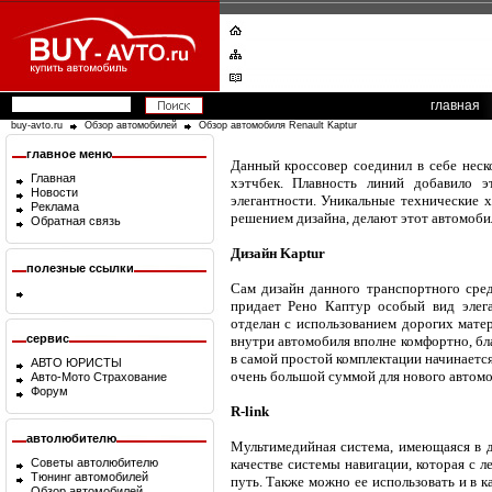
главная
buy-avto.ru
Обзор автомобилей
Обзор автомобиля Renault Kaptur
главное меню
Данный кроссовер соединил в себе неско
Главная
хэтчбек. Плавность линий добавило 
Новости
элегантности. Уникальные технические 
Реклама
решением дизайна, делают этот автомоби
Обратная связь
Дизайн Kaptur
полезные ссылки
Сам дизайн данного транспортного сред
придает Рено Каптур особый вид элег
отделан с использованием дорогих мате
сервис
внутри автомобиля вполне комфортно, бл
в самой простой комплектации начинается
АВТО ЮРИСТЫ
очень большой суммой для нового автомо
Авто-Мото Страхование
Форум
R-link
автолюбителю
Мультимедийная система, имеющаяся в д
Советы автолюбителю
качестве системы навигации, которая с 
Тюнинг автомобилей
путь. Также можно ее использовать и в 
Обзор автомобилей