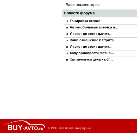
Ваши комментарии:
Новости форума
Тонировка стёкол
Автомобильные аптечки и…
У кого где стоит датчик…
Ваше отношение к Стритр…
У кого где стоит датчик…
Хочу приобрести Mitsub…
Как меняется цена на б/…
© 2010 все права защищены