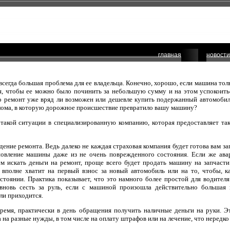
главная
новости
 всегда большая проблема для ее владельца. Конечно, хорошо, если машина то
, чтобы ее можно было починить за небольшую сумму и на этом успокоиться
то ремонт уже вряд ли возможен или дешевле купить подержанный автомобил
олома, в которую дорожное происшествие превратило вашу машину?
 такой ситуации в специализированную компанию, которая предоставляет так
едение ремонта. Ведь далеко не каждая страховая компания будет готова вам 
новление машины даже из не очень поврежденного состояния. Если же ава
м искать деньги на ремонт, проще всего будет продать машину на запчасти
 вполне хватит на первый взнос за новый автомобиль или на то, чтобы, к
тоянии. Практика показывает, что это намного более простой для водите
вновь сесть за руль, если с машиной произошла действительно большая 
ли приходится.
 время, практически в день обращения получить наличные деньги на руки. Э
на разные нужды, в том числе на оплату штрафов или на лечение, что нередко