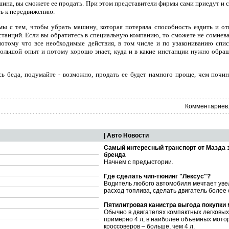
ашина, вы сможете ее продать. При этом представители фирмы сами приедут и 
ть к передвижению.
емы с тем, чтобы убрать машину, которая потеряла способность ездить и о
станций. Если вы обратитесь в специальную компанию, то сможете не сомневат
 потому что все необходимые действия, в том числе и по узакониванию сп
 большой опыт и потому хорошо знает, куда и в какие инстанции нужно обра
ь беда, подумайте - возможно, продать ее будет намного проще, чем почин
Комментариев:
| Авто Новости
Самый интересный транспорт от Мазда 
бренда
Начнем с предыстории.
Где сделать чип-тюнинг "Лексус"?
Водитель любого автомобиля мечтает уве
расход топлива, сделать двигатель более
Пятилитровая канистра выгода покупки
Обычно в двигателях компактных легковы
примерно 4 л, в наиболее объемных мото
кроссоверов – больше, чем 4 л.