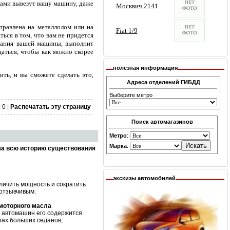
сами вывезут вашу машину, даже
тправлена на металлолом или на
ься в том, что вам не придется
исания вашей машины, выполнит
щаться, чтобы как можно скорее
полезная информация
ить, и вы сможете сделать это,
Адреса отделений ГИБДД
Выберите метро
 0 |
Распечатать эту страницу
Поиск автомагазинов
Метро
:
Марка
:
за всю историю существования
экскизы автомобилей
личить мощность и сократить
 отзывчивым.
 моторного масла
х автомашин его содержится
рах больших седанов,