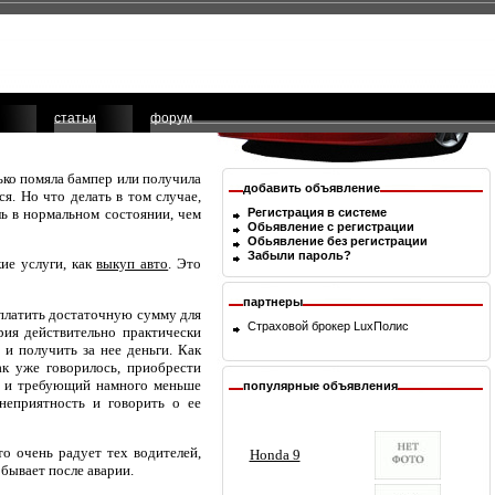
статьи
форум
лько помяла бампер или получила
добавить объявление
. Но что делать в том случае,
ь в нормальном состоянии, чем
Регистрация в системе
Обьявление с регистрации
Обьявление без регистрации
Забыли пароль?
ие услуги, как
выкуп авто
. Это
партнеры
заплатить достаточную сумму для
Страховой брокер
LuxПолис
рия действительно практически
 и получить за нее деньги. Как
ак уже говорилось, приобрести
ля и требующий намного меньше
популярные объявления
неприятность и говорить о ее
то очень радует тех водителей,
 бывает после аварии.