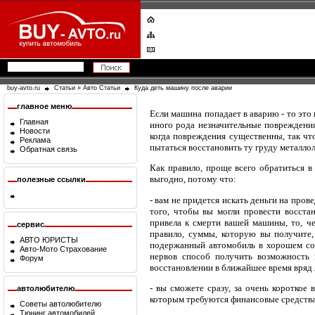
buy-avto.ru
Статьи
»
Авто Статьи
Куда деть машину после аварии
главное меню
Если машина попадает в аварию - то это
Главная
иного рода незначительные повреждения
Новости
когда повреждения существенны, так ч
Реклама
пытаться восстановить ту груду металл
Обратная связь
Как правило, проще всего обратиться в
выгодно, потому что:
полезные ссылки
- вам не придется искать деньги на пров
того, чтобы вы могли провести восста
привела к смерти вашей машины, то, че
сервис
правило, суммы, которую вы получите,
АВТО ЮРИСТЫ
подержанный автомобиль в хорошем сос
Авто-Мото Страхование
нервов способ получить возможность 
Форум
восстановлении в ближайшее время вряд 
- вы сможете сразу, за очень короткое
автолюбителю
которым требуются финансовые средства 
Советы автолюбителю
Тюнинг автомобилей