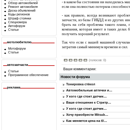
- в каком бы состоянии ни находилась м
Обзор автомобилей
если она полностью потеряла способнос
Ремонт автомобиля
Доска объявлений
Коды регионов
- как правило, всегда возникают пробл
Штраф стоянки
запчасти, из базы ГИБДД и из других ин
Спецномера
брать на себя проблемы такого плана,
Автофорум
компания, которая имеет в таких делах
Статьи
получить хороший результат.
Так что если с вашей машиной случилас
мотолюбителю
затратив самый минимум времени и сил.
Мотофорум
Статьи
(голосов: 0)
автозапчасти
Ваши комментарии:
Статьи
Программное обеспечение
Новости форума
Тонировка стёкол
реклама
Автомобильные аптечки и…
У кого где стоит датчик…
Ваше отношение к Стритр…
У кого где стоит датчик…
Хочу приобрести Mitsub…
Как меняется цена на б/…