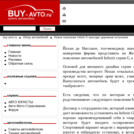
buy-avto.ru
Обзор автомобилей
Новое поколение Infiniti G проходит дорожные испытания
главное меню
Йохан де Ниссшен, топ-менеджер знаме
Главная
намерении фирмы представить на Же
Новости
поколение автомобилей Infiniti серии G, а
Реклама
Обратная связь
Основой для внешнего дизайна серии п
производства которого Nissan отказался
прежде всего, мощные арки колес, узк
полезные ссылки
Выпускаться автомобиль будет в тре
«кабриолет».
Есть сведения, что по моторам и м
сервис
родственником» следующего поколения Me
АВТО ЮРИСТЫ
Авто-Мото Страхование
Договор о сотрудничестве, который альян
Форум
дает возможность установить на Infiniti 
хорошо зарекомендовавший себя в «па
моторов будет входить осовременен
автолюбителю
Спортивный вариант модели с маркиров
Советы автолюбителю
агрегат и гибридную установку, в кот
Тюнинг автомобилей