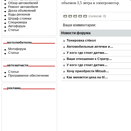
объемом 3,5 литра и электромотор.
Обзор автомобилей
Ремонт автомобиля
Доска объявлений
Коды регионов
(голосов: 0)
Штраф стоянки
Спецномера
Ваши комментарии:
Автофорум
Статьи
Новости форума
Тонировка стёкол
мотолюбителю
Автомобильные аптечки и…
Мотофорум
У кого где стоит датчик…
Статьи
Ваше отношение к Стритр…
У кого где стоит датчик…
автозапчасти
Хочу приобрести Mitsub…
Статьи
Программное обеспечение
Как меняется цена на б/…
реклама