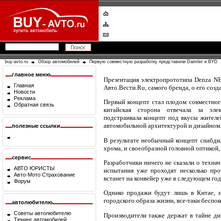
buy-avto.ru
Обзор автомобилей
Первую совместную разработку представили Daimler и BYD
главное меню
Презентация электропрототипа Denza NEV
Главная
Авто.Вести.Ru, самого бренда, о его созд
Новости
Реклама
Первый концепт стал плодом совместног
Обратная связь
китайская сторона отвечала за эле
подстраивала концепт под вкусы жителе
автомобильной архитектурой и дизайном
полезные ссылки
В результате необычный концепт снабди
хрома, и своеобразной головной оптикой
сервис
Разработчики ничего не сказали о техна
АВТО ЮРИСТЫ
испытания уже проходят несколько про
Авто-Мото Страхование
встанет на конвейер уже в следующем год
Форум
Однако продажи будут лишь в Китае, и
городского образа жизни, все-таки беспо
автолюбителю
Советы автолюбителю
Производители также держат в тайне диз
Тюнинг автомобилей