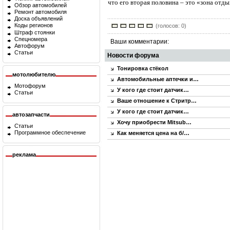
что его вторая половина – это «зона отды
Обзор автомобилей
Ремонт автомобиля
Доска объявлений
Коды регионов
(голосов: 0)
Штраф стоянки
Спецномера
Ваши комментарии:
Автофорум
Статьи
Новости форума
Тонировка стёкол
мотолюбителю
Автомобильные аптечки и…
Мотофорум
У кого где стоит датчик…
Статьи
Ваше отношение к Стритр…
У кого где стоит датчик…
автозапчасти
Хочу приобрести Mitsub…
Статьи
Программное обеспечение
Как меняется цена на б/…
реклама