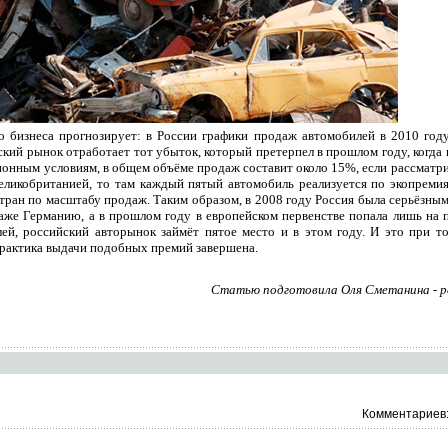
о бизнеса прогнозирует: в России графики продаж автомобилей в 2010 году
ский рынок отработает тот убыток, который претерпел в прошлом году, когда 
ионным условиям, в общем объёме продаж составит около 15%, если рассматр
Великобританией, то там каждый пятый автомобиль реализуется по экопреми
тран по масштабу продаж. Таким образом, в 2008 году Россия была серьёзным
аже Германию, а в прошлом году в европейском первенстве попала лишь на 
ей, российский авторынок займёт пятое место и в этом году. И это при то
практика выдачи подобных премий завершена.
Статью подготовила Оля Сметанина - р
Комментариев: