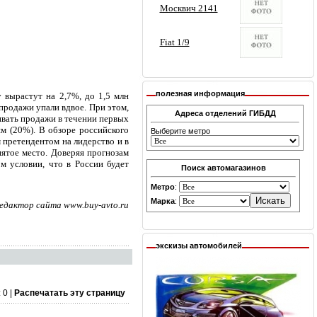
полезная информация
 вырастут на 2,7%, до 1,5 млн
продажи упали вдвое. При этом,
Адреса отделений ГИБДД
ивать продажи в течении первых
ям (20%). В обзоре российского
Выберите метро
 претендентом на лидерство и в
пятое место. Доверяя прогнозам
м условии, что в России будет
Поиск автомагазинов
Метро
:
Марка
:
едактор сайта www.buy-avto.ru
экскизы автомобилей
 0 |
Распечатать эту страницу