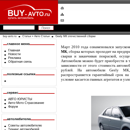
buy-avto.ru
Статьи
»
Авто Статьи
Geеly МК отечественной сборки
главное меню
Март 2010 года ознаменовался запуско
Главная
МК
, сборка которых проходит на предпр
Новости
сварки и заканчивая покраской, осуще
Реклама
Автомобили можно будет приобрести в тр
Обратная связь
зависимости от этого стоимость автомоб
рублей. На автомобили Geely МК
полезные ссылки
распространяется гарантийный срок на
условие касается главных агрегатов и узл
сервис
АВТО ЮРИСТЫ
Авто-Мото Страхование
Форум
автолюбителю
Советы автолюбителю
Тюнинг автомобилей