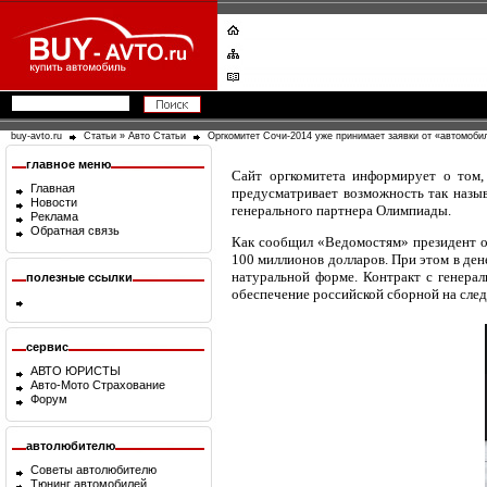
buy-avto.ru
Статьи
»
Авто Статьи
Оргкомитет Сочи-2014 уже принимает заявки от «автомоби
главное меню
Сайт оргкомитета информирует о том
Главная
предусматривает возможность так назыв
Новости
генерального партнера Олимпиады.
Реклама
Обратная связь
Как сообщил «Ведомостям» президент 
100 миллионов долларов. При этом в ден
натуральной форме. Контракт с генера
полезные ссылки
обеспечение российской сборной на сле
сервис
АВТО ЮРИСТЫ
Авто-Мото Страхование
Форум
автолюбителю
Советы автолюбителю
Тюнинг автомобилей