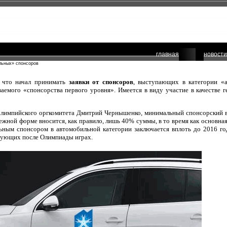
главная
новости
льных» спонсоров
, что начал принимать
заявки от спонсоров
, выступающих в категории «а
аемого «спонсорства первого уровня». Имеется в виду участие в качестве 
олимпийского оргкомитета
Дмитрий Чернышенко, минимальный спонсорский вз
ежной форме вносится, как правило, лишь 40% суммы, в то время как основная
льным спонсором в автомобильной категории заключается вплоть до 2016 го
дующих после Олимпиады играх.