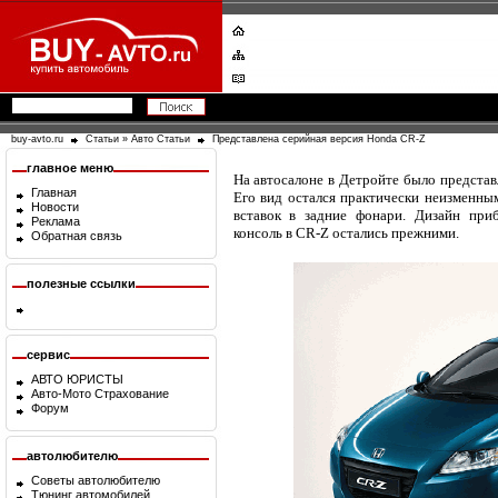
buy-avto.ru
Статьи
»
Авто Статьи
Представлена серийная версия Honda CR-Z
главное меню
На автосалоне в Детройте было предста
Главная
Его вид остался практически неизменным
Новости
вставок в задние фонари. Дизайн при
Реклама
консоль в CR-Z остались прежними.
Обратная связь
полезные ссылки
сервис
АВТО ЮРИСТЫ
Авто-Мото Страхование
Форум
автолюбителю
Советы автолюбителю
Тюнинг автомобилей