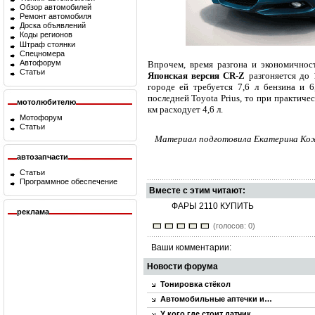
Обзор автомобилей
Ремонт автомобиля
Доска объявлений
Коды регионов
Штраф стоянки
Спецномера
Автофорум
Впрочем, время разгона и экономично
Статьи
Японская версия CR-Z
разгоняется до 
городе ей требуется 7,6 л бензина и 
последней Toyota Prius, то при практиче
мотолюбителю
км расходует 4,6 л.
Мотофорум
Статьи
Материал подготовила Екатерина Коже
автозапчасти
Статьи
Программное обеспечение
Вместе с этим читают:
ФАРЫ 2110 КУПИТЬ
реклама
(голосов: 0)
Ваши комментарии:
Новости форума
Тонировка стёкол
Автомобильные аптечки и…
У кого где стоит датчик…