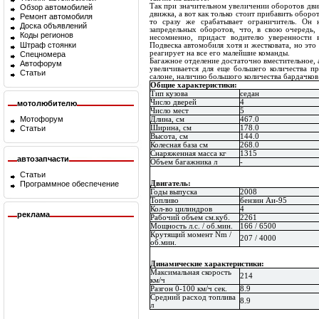
Так при значительном увеличении оборотов дви
Обзор автомобилей
движка, а вот как только стоит прибавить оборо
Ремонт автомобиля
то сразу же срабатывает ограничитель. Он 
Доска объявлений
запредельных оборотов, что, в свою очередь, 
Коды регионов
несомненно, придаст водителю уверенности 
Штраф стоянки
Подвеска автомобиля хотя и жестковата, но это 
реагирует на все его малейшие команды.
Спецномера
Багажное отделение достаточно вместительное, а
Автофорум
увеличивается для еще большего количества п
Статьи
салоне, наличию большого количества бардачков
Общие характеристики:
Тип кузова
седан
Число дверей
4
мотолюбителю
Число мест
5
Мотофорум
Длина, см
467.0
Ширина, см
178.0
Статьи
Высота, см
144.0
Колесная база см
268.0
Снаряженная масса кг
1315
автозапчасти
Объем багажника л
-
Статьи
Двигатель:
Программное обеспечение
Годы выпуска
2008
Топливо
бензин Аи-95
Кол-во цилиндров
4
реклама
Рабочий объем см.куб.
2261
Мощность л.с. / об.мин.
166 / 6500
Крутящий момент Nm /
207 / 4000
об.мин.
Динамические характеристики:
Максимальная скорость
214
км/ч
Разгон 0-100 км/ч сек.
8.9
Средний расход топлива
8.9
л