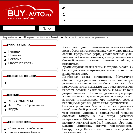
buy-avto.ru
Обзор автомобилей
»
Mazda
Mazda 6 – обычная спортивность.
главное меню
Уже только одни стремительные линии автомоби
хотя объем двигателя меньше, чем у спортивных
Главная
Задние прозрачные фары, установленные уже 
Новости
заядлых любителей тюнинга, а широчайший выбо
Реклама
богатой отделки салона позволят и обрадов
Обратная связь
покупателя.
Кроме окраски, великолепна и отделка салона. 
бы продолжает спортивную линию и не тольк
внешностью
авто
.
полезные ссылки
Приборная доска великолепна. Металличес
ободки подчеркивают стильность тахометр
указателя скорости автомобиля. Так же обо
присутствуют на дефлекторах, ручке переключе
передач, деталях рулевого колеса и даже на руч
дверей машины. Широкий диапазон регулиро
сервис
эргономических кресел идеально подходят для т
водителя и пассажиров, что позволяет соверш
АВТО ЮРИСТЫ
без видимых усилий длительные путешествия.
Авто-Мото Страхование
Силовая установка Mazda 6 так же представл
Форум
целой линейкой разнообразных двигателей. На 
тест попала машина с двигательной установ
объемом камеры в 2.3 литра, развивае
мощностью в 166 л.с. и классической механичес
автолюбителю
шестиступенчатой коробкой передач. Это прид
машине динамику, легкую управляемост
Советы автолюбителю
быструю езду. Но система безопасности у Mazd
Тюнинг автомобилей
так же на высоте.