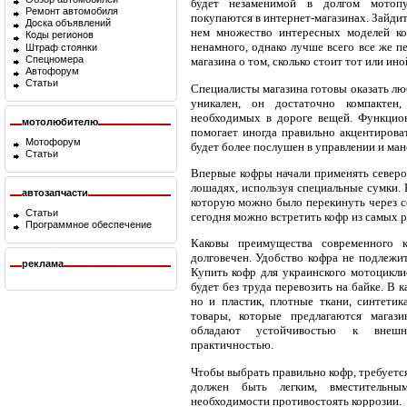
будет незаменимой в долгом мотоп
Ремонт автомобиля
покупаются в интернет-магазинах. Зайдит
Доска объявлений
нем множество интересных моделей ко
Коды регионов
ненамного, однако лучше всего все же п
Штраф стоянки
Спецномера
магазина о том, сколько стоит тот или ино
Автофорум
Статьи
Специалисты магазина готовы оказать лю
уникален, он достаточно компактен
необходимых в дороге вещей. Функцион
мотолюбителю
помогает иногда правильно акцентироват
Мотофорум
будет более послушен в управлении и ма
Статьи
Впервые кофры начали применять северо
лошадях, используя специальные сумки. 
автозапчасти
которую можно было перекинуть через се
Статьи
сегодня можно встретить кофр из самых 
Программное обеспечение
Каковы преимущества современного к
долговечен. Удобство кофра не подлежит
реклама
Купить кофр для украинского мотоцикли
будет без труда перевозить на байке. В 
но и пластик, плотные ткани, синтетик
товары, которые предлагаются магаз
обладают устойчивостью к внешн
практичностью.
Чтобы выбрать правильно кофр, требуется
должен быть легким, вместительн
необходимости противостоять коррозии.