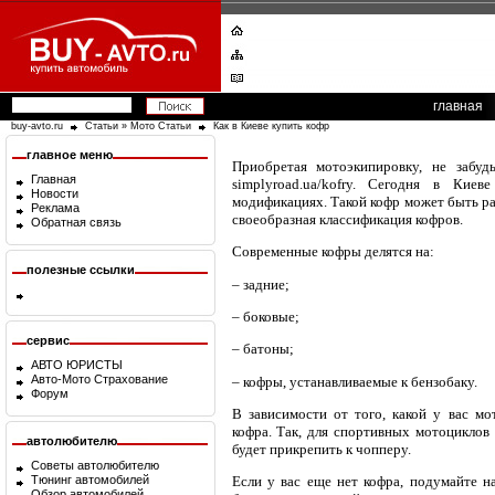
главная
buy-avto.ru
Статьи
»
Мото Статьи
Как в Киеве купить кофр
главное меню
Приобретая мотоэкипировку, не забуд
Главная
simplyroad.ua/kofry. Сегодня в Ки
Новости
модификациях. Такой кофр может быть ра
Реклама
своеобразная классификация кофров.
Обратная связь
Современные кофры делятся на:
полезные ссылки
– задние;
– боковые;
сервис
– батоны;
АВТО ЮРИСТЫ
Авто-Мото Страхование
– кофры, устанавливаемые к бензобаку.
Форум
В зависимости от того, какой у вас м
кофра. Так, для спортивных мотоциклов 
автолюбителю
будет прикрепить к чопперу.
Советы автолюбителю
Тюнинг автомобилей
Если у вас еще нет кофра, подумайте н
Обзор автомобилей