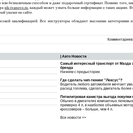
ым или безналичным способом и даже подарочный сертификат. Помимо того, шк
тра
stk-ivanovo.ru
, каждый может узнать больше информации о таких акциях. В
ый указан на сайте.
ысокой квалификацией. Все инструкторы обладают высокими категориями и
Комментариев:
| Авто Новости
Самый интересный транспорт от Мазда 
бренда
Начнем с предыстории.
Где сделать чип-тюнинг "Лексус"?
Водитель любого автомобиля мечтает уве
расход топлива, сделать двигатель более
Пятилитровая канистра выгода покупки
Обычно в двигателях компактных легковы
примерно 4 л, в наиболее объемных мото
кроссоверов – больше, чем 4 л.
Все новости >>