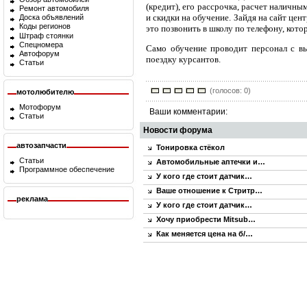
(кредит), его рассрочка, расчет наличн
Ремонт автомобиля
и скидки на обучение. Зайдя на сайт цен
Доска объявлений
Коды регионов
это позвонить в школу по телефону, котор
Штраф стоянки
Спецномера
Само обучение проводит персонал с в
Автофорум
поездку курсантов.
Статьи
(голосов: 0)
мотолюбителю
Мотофорум
Ваши комментарии:
Статьи
Новости форума
автозапчасти
Тонировка стёкол
Статьи
Автомобильные аптечки и…
Программное обеспечение
У кого где стоит датчик…
Ваше отношение к Стритр…
реклама
У кого где стоит датчик…
Хочу приобрести Mitsub…
Как меняется цена на б/…