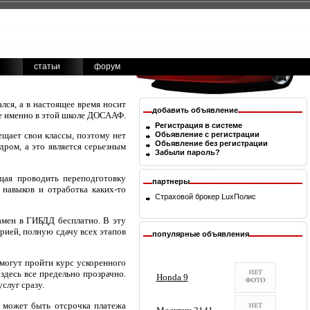
статьи
форум
лся, а в настоящее время носит
добавить объявление
е именно в этой школе ДОСААФ.
Регистрация в системе
Обьявление с регистрации
ещает свои классы, поэтому нет
Обьявление без регистрации
дром, а это является серьезным
Забыли пароль?
щая проводить переподготовку
партнеры
 навыков и отработка каких-то
Страховой брокер
LuxПолис
амен в ГИБДД бесплатно. В эту
рией, полную сдачу всех этапов
популярные объявления
 могут пройти курс ускоренного
 здесь все предельно прозрачно.
слуг сразу.
 может быть отсрочка платежа