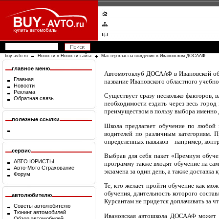
buy-avto.ru
Новости
»
Новости сайта
Мастер-классы вождения в Ивановском ДОСААФ
главное меню
Автомотоклуб ДОСААФ в Ивановской обла
Главная
название Ивановского областного учебн
Новости
Реклама
Существует сразу несколько факторов, 
Обратная связь
необходимости ездить через весь город 
преимуществом в пользу выбора именн
полезные ссылки
Школа предлагает обучение по любой 
водителей по различным категориям. П
определенных навыков – например, конт
сервис
Выбрав для себя пакет «Премиум обучен
АВТО ЮРИСТЫ
программу также входят обучение на са
Авто-Мото Страхование
экзамена за один день, а также доставка
Форум
Те, кто желает пройти обучение как мож
обучения, длительность которого составл
автолюбителю
Курсантам не придется доплачивать за чт
Советы автолюбителю
Тюнинг автомобилей
Ивановская автошкола ДОСААФ может п
Обзор автомобилей