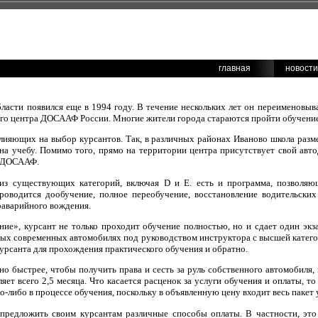
главная
новости
сти появился еще в 1994 году. В течение нескольких лет он переименовыва
ого центра ДОСААФ России. Многие жители города стараются пройти обучени
влияющих на выбор курсантов. Так, в различных районах Иваново школа разм
на учебу. Помимо того, прямо на территории центра присутствует свой авто
о ДОСААФ.
из существующих категорий, включая D и Е. есть и программа, позволяю
роводится дообучение, полное переобучение, восстановление водительских
раварийного вождения.
ие», курсант не только проходит обучение полностью, но и сдает один экз
мых современных автомобилях под руководством инструктора с высшей катего
 курсанта для прохождения практического обучения и обратно.
но быстрее, чтобы получить права и сесть за руль собственного автомобиля,
яет всего 2,5 месяца. Что касается расценок за услуги обучения и оплаты, то
о-либо в процессе обучения, поскольку в объявленную цену входит весь пакет у
редложить своим курсантам различные способы оплаты. В частности, это