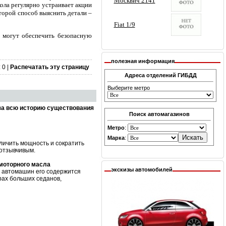
ола регулярно устраивает акции
торой способ выяснить детали –
 могут обеспечить безопасную
полезная информация
 0 |
Распечатать эту страницу
Адреса отделений ГИБДД
Выберите метро
за всю историю существования
Поиск автомагазинов
Метро
:
Марка
:
личить мощность и сократить
 отзывчивым.
 моторного масла
экскизы автомобилей
х автомашин его содержится
рах больших седанов,