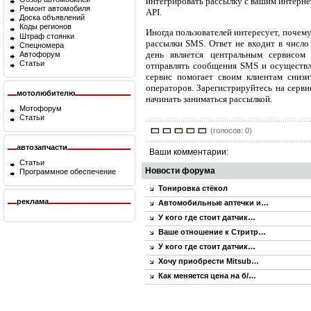
интегрировать рассылку с вашим интерне
Ремонт автомобиля
API.
Доска объявлений
Коды регионов
Иногда пользователей интересует, почем
Штраф стоянки
рассылки SMS. Ответ не входит в число
Спецномера
день является центральным сервисом
Автофорум
Статьи
отправлять сообщения SMS и осуществл
сервис помогает своим клиентам сниз
операторов. Зарегистрируйтесь на серви
мотолюбителю
начинать заниматься рассылкой.
Мотофорум
Статьи
(голосов: 0)
автозапчасти
Ваши комментарии:
Статьи
Новости форума
Программное обеспечение
Тонировка стёкол
реклама
Автомобильные аптечки и…
У кого где стоит датчик…
Ваше отношение к Стритр…
У кого где стоит датчик…
Хочу приобрести Mitsub…
Как меняется цена на б/…