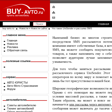
главная
buy-avto.ru
Новости
»
Новости сайта
Что такое UniSender и рассылка SMS
главное меню
Нынешний бизнес во многом строитс
Главная
посредством SMS рассылаются потен
Новости
компании имеют собственные базы, в кот
Реклама
SMS, вы можете сообщить покупателю
Обратная связь
товаров, а также напомнить ему о себе
позволяет аудитории лучше запомин
полезные ссылки
узнаваемость.
Для того чтобы заняться рассылками
рассылочного сервиса UniSender. Этот
операторов по всему миру и помогает в
сервис
лишь бы тот присутствовал в вашей базе.
АВТО ЮРИСТЫ
Авто-Мото Страхование
Широкие географические возможности я
Форум
Однако с его помощью вы можете пер
условии массовой рассылки, а также з
автолюбителю
Таким образом, вы может и вовсе не 
начинается
sms рассылка через интернет 
Советы автолюбителю
сообщения может включать до тысячи с
Тюнинг автомобилей
Обзор автомобилей