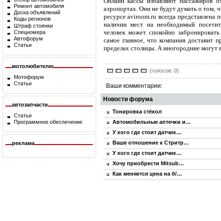
Онлайн кассы избавляют пассажиров о
Ремонт автомобиля
аэропортах. Они не будут думать о том, 
Доска объявлений
ресурсе aviroom.ru всегда представлена 
Коды регионов
наличии мест на необходимый посетит
Штраф стоянки
человек может спокойно забронировать
Спецномера
Автофорум
самое главное, что компания доставит 
Статьи
пределах столицы. А иногородние могут 
мотолюбителю
(голосов: 0)
Мотофорум
Статьи
Ваши комментарии:
Новости форума
автозапчасти
Тонировка стёкол
Статьи
Автомобильные аптечки и…
Программное обеспечение
У кого где стоит датчик…
Ваше отношение к Стритр…
реклама
У кого где стоит датчик…
Хочу приобрести Mitsub…
Как меняется цена на б/…