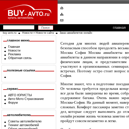
главная
buy-avto.ru
Новости
»
Новости сайта
Заказ авиабилетов онлайн
главное меню
Сегодня для многих людей авиапере
Главная
безопасным способом преодолеть весьма 
Новости
Москва София Москва авиабилеты вес
Реклама
авиабилеты в данном направлении в опр
Обратная связь
физическим лицам, и представителям 
участвуют в организованных семинарах
полезные ссылки
встречах. Поэтому остро стоит вопрос 
София.
Многие знают, что к подготовке поездки
От человека требуется предельная конц
сервис
все дела были завершены во время, соб
АВТО ЮРИСТЫ
содержимое багажа. Очень важно зара
Авто-Мото Страхование
Москва-София. На данный момент, наверн
Форум
сложных. Комфорт пассажира заметно ст
дел, которые следует выполнить до отл
автолюбителю
онлайн режиме жизнь человека заметно об
пройдут совсем незаметно и легко.
Советы автолюбителю
Тюнинг автомобилей
Обзор автомобилей