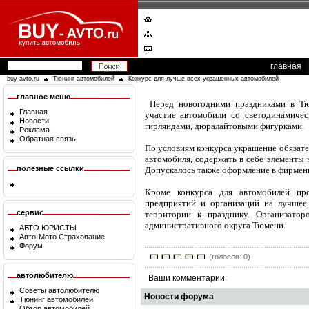
главная
buy-avto.ru
Тюнинг автомобилей
Конкурс для лучше всех украшенных автомобилей
главное меню
Перед новогодними праздниками в Тюм
Главная
участие автомобили со светодинамичес
Новости
гирляндами, дюралайтовыми фигурками.
Реклама
Обратная связь
По условиям конкурса украшение обязате
автомобиля, содержать в себе элементы 
полезные ссылки
Допускалось также оформление в фирменн
Кроме конкурса для автомобилей про
предприятий и организаций на лучшее
сервис
территории к празднику. Организатор
административного округа Тюмени.
АВТО ЮРИСТЫ
Авто-Мото Страхование
Форум
(голосов: 0)
автолюбителю
Ваши комментарии:
Советы автолюбителю
Новости форума
Тюнинг автомобилей
Обзор автомобилей