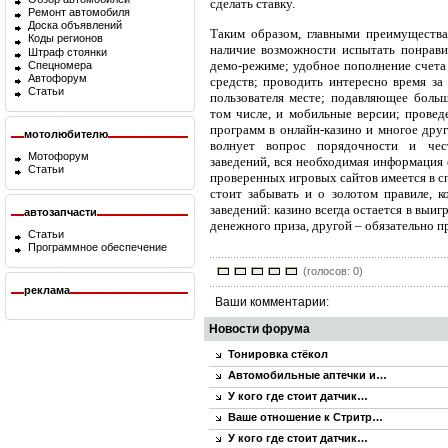
сделать ставку.
Ремонт автомобиля
Доска объявлений
Таким образом, главными преимущества
Коды регионов
наличие возможности испытать понрави
Штраф стоянки
демо-режиме; удобное пополнение счет
Спецномера
Автофорум
средств; проводить интересно время з
Статьи
пользователя месте; подавляющее боль
том числе, и мобильные версии; провед
программ в онлайн-казино и многое друг
мотолюбителю
волнует вопрос порядочности и чес
Мотофорум
заведений, вся необходимая информация
Статьи
проверенных игровых сайтов имеется в с
стоит забывать и о золотом правиле, к
заведений: казино всегда остается в выи
автозапчасти
денежного приза, другой – обязательно п
Статьи
Программное обеспечение
(голосов: 0)
реклама
Ваши комментарии:
Новости форума
Тонировка стёкол
Автомобильные аптечки и…
У кого где стоит датчик…
Ваше отношение к Стритр…
У кого где стоит датчик…