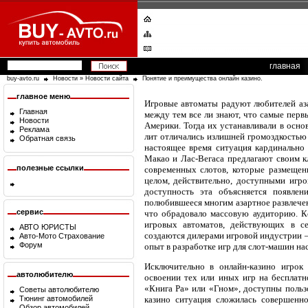
главная
buy-avto.ru
Новости
»
Новости сайта
Понятие и преимущества онлайн казино.
главное меню
Игровые автоматы радуют любителей аза
Главная
между тем все ли знают, что самые перв
Новости
Америки. Тогда их устанавливали в осно
Реклама
лит отличались излишней громоздкостью
Обратная связь
настоящее время ситуация кардинально 
Макао и Лас-Вегаса предлагают своим к
полезные ссылки
современных слотов, которые размещен
целом, действительно, доступными игро
доступность эта объясняется появлен
полюбившееся многим азартное развлечен
сервис
что обрадовало массовую аудиторию. К
игровых автоматов, действующих в се
АВТО ЮРИСТЫ
создаются дилерами игровой индустрии –
Авто-Мото Страхование
Форум
опыт в разработке игр для слот-машин на
Исключительно в онлайн-казино игрок
автолюбителю
освоении тех или иных игр на бесплат
«Книга Ра» или «Гном», доступны пользо
Советы автолюбителю
Тюнинг автомобилей
казино ситуация сложилась совершенно
Обзор автомобилей