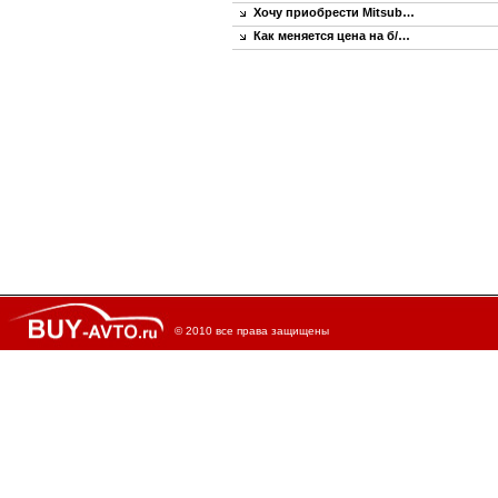
Хочу приобрести Mitsub…
Как меняется цена на б/…
© 2010 все права защищены