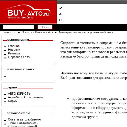
buy-avto.ru
Новости
»
Новости сайта
Авиаперевозки как часть успешного бизнеса
главное меню
Скорость и точность в современном би
Главная
качественную транспортировку товаров. 
Новости
что уж говорить о торговле в реальном 
Реклама
насколько быстро появится на полке магаз
Обратная связь
полезные ссылки
Именно поэтому все больше людей вы
Выбирая компанию для длительного сотр
сервис
АВТО ЮРИСТЫ
Авто-Мото Страхование
профессионализм сотрудников, ко
Форум
разбираются в процедуре сопро
оформлению и сбору документации
хорошо, если сотрудники фирмы-
автолюбителю
доставка грузов;
Советы автолюбителю
Тюнинг автомобилей
Обзор автомобилей