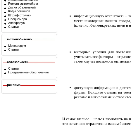
Ремонт автомобиля
Доска объявлений
Коды регионов
Штраф стоянки
информационную открытость – ва
Спецномера
местонахождение вашего товара
Автофорум
(конечно, без конкретных имен и н
Статьи
мотолюбителю
Мотофорум
Статьи
выгодные условия для постоянн
учитывать все факторы – от разме
таком случае возможны оптимальн
автозапчасти
Статьи
Программное обеспечение
реклама
доступную информацию о деятель
фирмы. Поищите отзывы на тем
рекламе и антирекламе и старайт
И самое главное – нельзя экономить на 
это негативно отразится на вашем бизнес