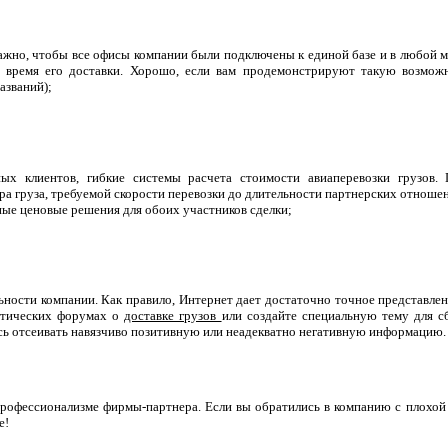
жно, чтобы все офисы компании были подключены к единой базе и в любой м
, время его доставки. Хорошо, если вам продемонстрируют такую возмож
азваний);
ых клиентов, гибкие системы расчета стоимости авиаперевозки грузов
ра груза, требуемой скорости перевозки до длительности партнерских отноше
ые ценовые решения для обоих участников сделки;
ности компании. Как правило, Интернет дает достаточно точное представлен
атических форумах о
доставке грузов
или создайте специальную тему для с
есь отсеивать навязчиво позитивную или неадекватно негативную информацию.
профессионализме фирмы-партнера. Если вы обратились в компанию с плохой 
е!