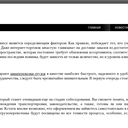
главная
новости
знесе является определяющим фактором. Как правило, побеждает тот, кто у
Даже интернет-торговля зачастую «завязана» на доставке заказов из достато
пространстве, которая постоянно требует обновления ассортимента, соответ
ина последняя новинка, будет зависеть не только количество, но и уровень кли
бирают
авиаперевозки грузов
в качестве наиболее быстрого, надежного и удоб
удничества, следует быть чрезвычайно внимательным. В первую очередь стоит
торый станет очевидным еще на стадии собеседования. Вы сможете понять, 
вождения транспортировки, законодательстве, а также, готовы ли они вз
. Кстати вполне возможно, что оформлением вы займетесь самостоятельно в ц
грузоперевозчика будут посвящены во все тонкости процесса, особенно, е