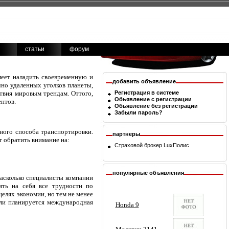
статьи
форум
меет наладить своевременную и
добавить объявление
чно удаленных уголков планеты,
ствия мировым трендам. Оттого,
Регистрация в системе
Обьявление с регистрации
ентов.
Обьявление без регистрации
Забыли пароль?
ного способа транспортировки.
партнеры
 обратить внимание на:
Страховой брокер
LuxПолис
популярные объявления
насколько специалисты компании
ять на себя все трудности по
елях экономии, но тем не менее
сли планируется международная