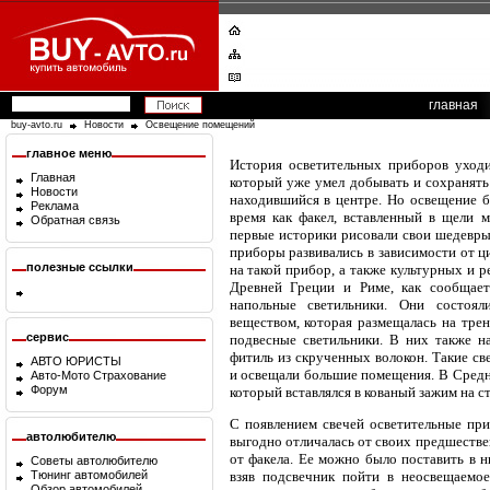
главная
buy-avto.ru
Новости
Освещение помещений
главное меню
История осветительных приборов уходи
Главная
который уже умел добывать и сохранять 
Новости
находившийся в центре. Но освещение б
Реклама
время как факел, вставленный в щели м
Обратная связь
первые историки рисовали свои шедевры
приборы развивались в зависимости от ц
полезные ссылки
на такой прибор, а также культурных и 
Древней Греции и Риме, как сообщае
напольные светильники. Они состоя
веществом, которая размещалась на тре
сервис
подвесные светильники. В них также н
фитиль из скрученных волокон. Такие св
АВТО ЮРИСТЫ
и освещали большие помещения. В Средн
Авто-Мото Страхование
Форум
который вставлялся в кованый зажим на ст
С появлением свечей осветительные при
автолюбителю
выгодно отличалась от своих предшестве
от факела. Ее можно было поставить в н
Советы автолюбителю
Тюнинг автомобилей
взяв подсвечник пойти в неосвещаемо
Обзор автомобилей