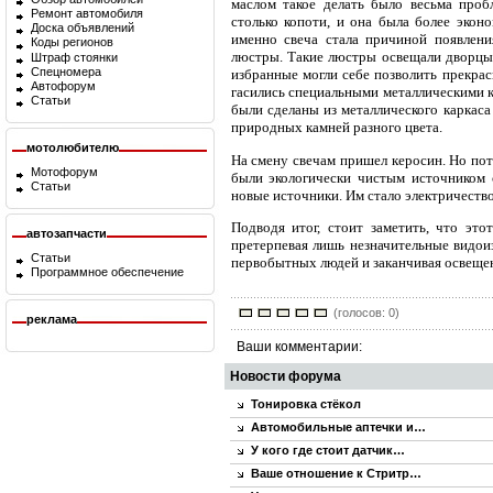
маслом такое делать было весьма проб
Ремонт автомобиля
столько копоти, и она была более экон
Доска объявлений
именно свеча стала причиной появлени
Коды регионов
люстры. Такие люстры освещали дворцы 
Штраф стоянки
Спецномера
избранные могли себе позволить прекра
Автофорум
гасились специальными металлическими к
Статьи
были сделаны из металлического каркаса
природных камней разного цвета.
мотолюбителю
На смену свечам пришел керосин. Но пот
Мотофорум
были экологически чистым источником с
Статьи
новые источники. Им стало электричество
Подводя итог, стоит заметить, что это
автозапчасти
претерпевая лишь незначительные видоиз
Статьи
первобытных людей и заканчивая освеще
Программное обеспечение
(голосов: 0)
реклама
Ваши комментарии:
Новости форума
Тонировка стёкол
Автомобильные аптечки и…
У кого где стоит датчик…
Ваше отношение к Стритр…