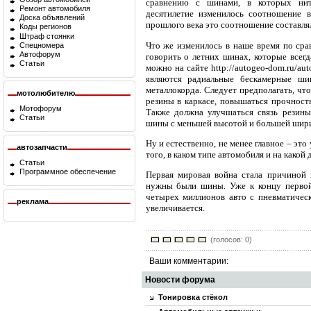
сравнению с шинами, в которых нит
Ремонт автомобиля
десятилетие изменилось соотношение
Доска объявлений
прошлого века это соотношение составлял
Коды регионов
Штраф стоянки
Что же изменилось в наше время по сра
Спецномера
Автофорум
говорить о летних шинах, которые всегд
Статьи
можно на сайте http://autogeo-dom.ru/au
являются радиальные бескамерные ши
металлокорда. Следует предполагать, чт
мотолюбителю
резины в каркасе, повышаться прочность
Мотофорум
Также должна улучшаться связь резины 
Статьи
шины с меньшей высотой и большей шир
Ну и естественно, не менее главное – эт
автозапчасти
того, в каком типе автомобиля и на какой 
Статьи
Программное обеспечение
Первая мировая война стала причиной 
нужны были шины. Уже к концу первой
четырех миллионов авто с пневматичес
реклама
увеличивается.
(голосов: 0)
Ваши комментарии:
Новости форума
Тонировка стёкол