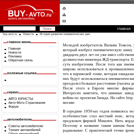
главная
buy-avto.ru
Новости
История развития пневматических шин
главное меню
Молодой изобретатель Вильям Томсон, 
Главная
который изобрел пневматическую шину. 
Новости
двадцати двух лет он уже имел собствен
Реклама
должностью инженера ЖД-транспорта. Ем
Обратная связь
суть изобретения. После того как пнев
широко использоваться в промышленнос
полезные ссылки
что в парижской гонке, которая ожидала
них будут использоваться пневматически
преодолел большое расстояние (тысяча д
После этого в Европе многие фирмы 
сервис
Интересно заметить, что шинные заво
войны по проектам Запада. На сайте http
АВТО ЮРИСТЫ
москве.
Авто-Мото Страхование
Форум
В середине 1950-ых годов появилось но
особенностью стал жесткий пояс, кото
автолюбителю
предложен фирмой Мишлен. Нить корда 
Поэтому и название таким шинам было
Советы автолюбителю
Тюнинг автомобилей
радиальные. С практической точки зрени
Обзор автомобилей