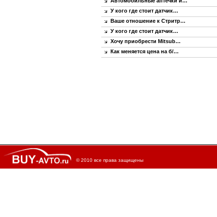
Автомобильные аптечки и…
У кого где стоит датчик…
Ваше отношение к Стритр…
У кого где стоит датчик…
Хочу приобрести Mitsub…
Как меняется цена на б/…
© 2010 все права защищены