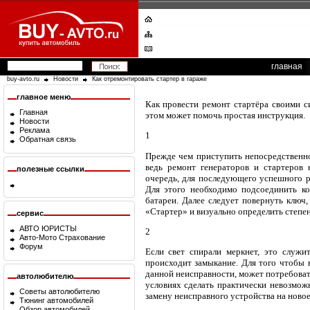
главная
buy-avto.ru
Новости
Как отремонтировать стартер в гараже
главное меню
Как провести ремонт стартёра своими си
Главная
этом может помочь простая инструкция.
Новости
Реклама
1
Обратная связь
Прежде чем приступить непосредственно
ведь ремонт генераторов и стартеров 
полезные ссылки
очередь, для последующего успешного р
Для этого необходимо подсоединить к
батареи. Далее следует повернуть ключ,
«Стартер» и визуально определить степен
сервис
АВТО ЮРИСТЫ
2
Авто-Мото Страхование
Форум
Если свет спирали меркнет, это служит
происходит замыкание. Для того чтобы 
данной неисправности, может потребоват
автолюбителю
условиях сделать практически невозмож
Советы автолюбителю
замену неисправного устройства на новое
Тюнинг автомобилей
Обзор автомобилей