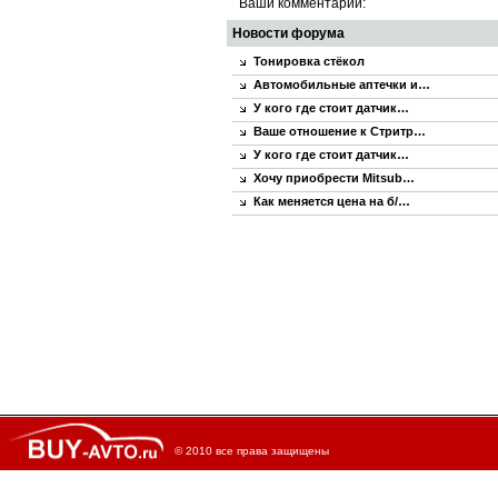
Ваши комментарии:
Новости форума
Тонировка стёкол
Автомобильные аптечки и…
У кого где стоит датчик…
Ваше отношение к Стритр…
У кого где стоит датчик…
Хочу приобрести Mitsub…
Как меняется цена на б/…
© 2010 все права защищены