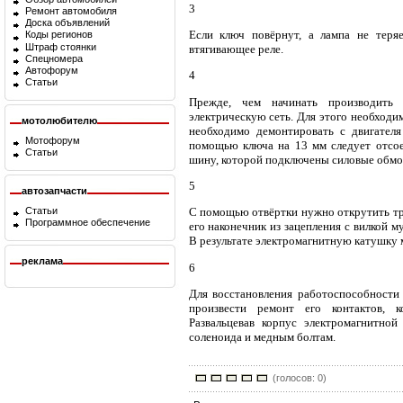
3
Ремонт автомобиля
Доска объявлений
Если ключ повёрнут, а лампа не теряе
Коды регионов
Штраф стоянки
втягивающее реле.
Спецномера
Автофорум
4
Статьи
Прежде, чем начинать производить 
электрическую сеть. Для этого необходи
мотолюбителю
необходимо демонтировать с двигателя
Мотофорум
помощью ключа на 13 мм следует отсое
Статьи
шину, которой подключены силовые обмо
5
автозапчасти
Статьи
С помощью отвёртки нужно открутить три
Программное обеспечение
его наконечник из зацепления с вилкой 
В результате электромагнитную катушку 
реклама
6
Для восстановления работоспособности
произвести ремонт его контактов, 
Развальцевав корпус электромагнитно
соленоида и медным болтам.
(голосов: 0)