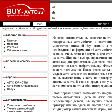
главная
buy-avto.ru
Новости
Продажа автомобилей и их комплектующих в Днепропетровской области.
главное меню
На этом автопортале вы сможете найти
Главная
подержанных автомобилях в восточны
Новости
множество описаний б/у машин, а т
Реклама
необходимой информации об автомобиле
Обратная связь
сервиса очень легко и доступно, для эт
на сайте. Широкий выбор, справочная инф
полезные ссылки
автобазар днепропетровск
. Для того чт
достаточно всего выбрать ссылку «Разме
вашего пребывания. После этого заполн
модель авто, а также все необходимые т
сервис
вы высылаете вашу анкету на проверку
висеть на сайте. В свою очередь, если у 
АВТО ЮРИСТЫ
легко сможете найти любой интересующий
Авто-Мото Страхование
Форум
Этот портал делает возможность покуп
только автомобиля. Здесь вы легко с
автолюбителю
недостающие детали, или купить обычн
примеру, именно здесь, на Domik.dp.ua,
Советы автолюбителю
Тюнинг автомобилей
кондиционер самых известных марок, ко
Обзор автомобилей