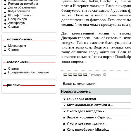
ценой. Toshiba, Daikin, Electrolux, LG и
Ремонт автомобиля
в этом Интернет-магазине. Главной харак
Доска объявлений
бесшумность, а также высокий уровень ф
Коды регионов
марки. Поэтому в выборе качественно
Штраф стоянки
Спецномера
дополнительных факторов. Если правильн
Автофорум
техникой, то она может прослужить вам д
Статьи
Для качественной жизни с высок
Днепропетровске, вам обязательно ну
мотолюбителю
воздуха. Так вы сможете быть уверенны
Мотофорум
чистым воздухом. Ведь эта техника см
Статьи
вашу обычную среду обитания. Если так
остается только зайти на портал Domik.dp
ваши запросы.
автозапчасти
Статьи
Программное обеспечение
(голосов: 0)
Ваши комментарии:
реклама
Новости форума
Тонировка стёкол
Автомобильные аптечки и…
У кого где стоит датчик…
Ваше отношение к Стритр…
У кого где стоит датчик…
Хочу приобрести Mitsub…