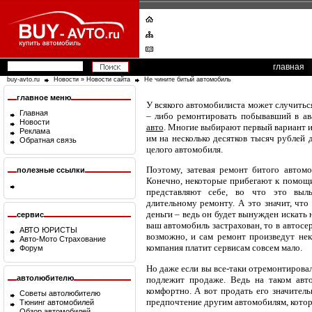
главная
buy-avto.ru
Новости
»
Новости сайта
Не чините битый автомобиль
главное меню
У всякого автомобилиста может случитьс
Главная
– либо ремонтировать побывавший в ав
Новости
авто
. Многие выбирают первый вариант и
Реклама
им на несколько десятков тысяч рублей 
Обратная связь
целого автомобиля.
Поэтому, затевая ремонт битого автомо
полезные ссылки
Конечно, некоторые прибегают к помощи
представляют себе, во что это выл
длительному ремонту. А это значит, что
деньги – ведь он будет вынужден искать
сервис
ваш автомобиль застрахован, то в автосер
АВТО ЮРИСТЫ
возможно, и сам ремонт произведут нек
Авто-Мото Страхование
компания платит сервисам совсем мало.
Форум
Но даже если вы все-таки отремонтировал
автолюбителю
подлежит продаже. Ведь на таком авто
комфортно. А вот продать его значитель
Советы автолюбителю
предпочтение другим автомобилям, которы
Тюнинг автомобилей
Обзор автомобилей