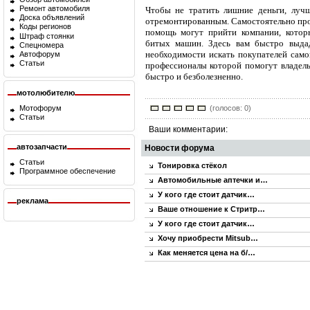
Ремонт автомобиля
Чтобы не тратить лишние деньги, лучш
Доска объявлений
отремонтированным. Самостоятельно прод
Коды регионов
помощь могут прийти компании, котор
Штраф стоянки
битых машин. Здесь вам быстро выдад
Спецномера
необходимости искать покупателей само
Автофорум
Статьи
профессионалы которой помогут владел
быстро и безболезненно.
мотолюбителю
Мотофорум
(голосов: 0)
Статьи
Ваши комментарии:
автозапчасти
Новости форума
Статьи
Тонировка стёкол
Программное обеспечение
Автомобильные аптечки и…
У кого где стоит датчик…
реклама
Ваше отношение к Стритр…
У кого где стоит датчик…
Хочу приобрести Mitsub…
Как меняется цена на б/…