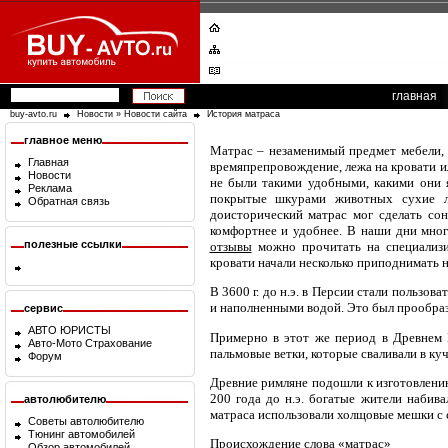
главная
buy-avto.ru
Новости
»
Новости сайта
История матраса
главное меню
Матрас – незаменимый предмет мебели, б
Главная
времяпрепровождение, лежа на кровати и
Новости
не были такими удобными, какими они я
Реклама
покрытые шкурами животных сухие ли
Обратная связь
доисторический матрас мог сделать сон
комфортнее и удобнее. В наши дни мно
полезные ссылки
отзывы
можно прочитать на специализи
кровати начали несколько приподнимать на
В 3600 г. до н.э. в Персии стали пользов
и наполненными водой. Это был прообра
сервис
АВТО ЮРИСТЫ
Примерно в этот же период в Древнем Е
Авто-Мото Страхование
пальмовые ветки, которые сваливали в куч
Форум
Древние римляне подошли к изготовлению
200 года до н.э. богатые жители набива
автолюбителю
матраса использовали холщовые мешки с 
Советы автолюбителю
Тюнинг автомобилей
Происхождение слова «матрас»
Обзор автомобилей