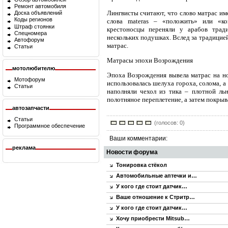
Ремонт автомобиля
Лингвисты считают, что слово матрас им
Доска объявлений
Коды регионов
слова materas – «положить» или «ко
Штраф стоянки
крестоносцы переняли у арабов тра
Спецномера
нескольких подушках. Вслед за традицией
Автофорум
матрас.
Статьи
Матрасы эпохи Возрождения
мотолюбителю
Эпоха Возрождения вывела матрас на но
Мотофорум
использовалась шелуха гороха, солома, а
Статьи
наполняли чехол из тика – плотной ль
полотняное переплетение, а затем покрыв
автозапчасти
Статьи
(голосов: 0)
Программное обеспечение
Ваши комментарии:
реклама
Новости форума
Тонировка стёкол
Автомобильные аптечки и…
У кого где стоит датчик…
Ваше отношение к Стритр…
У кого где стоит датчик…
Хочу приобрести Mitsub…