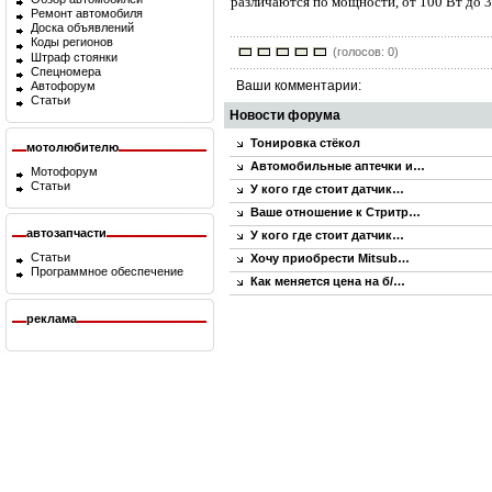
различаются по мощности, от 100 Вт до 
Ремонт автомобиля
Доска объявлений
Коды регионов
(голосов: 0)
Штраф стоянки
Спецномера
Ваши комментарии:
Автофорум
Статьи
Новости форума
Тонировка стёкол
мотолюбителю
Автомобильные аптечки и…
Мотофорум
Статьи
У кого где стоит датчик…
Ваше отношение к Стритр…
автозапчасти
У кого где стоит датчик…
Статьи
Хочу приобрести Mitsub…
Программное обеспечение
Как меняется цена на б/…
реклама