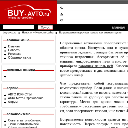
главная
buy-avto.ru
Новости
»
Новости сайта
Встраиваемая варочная панель как элемент кухни
главное меню
Современные технологии преображают жи
Главная
области жизни. Коснулись они и кухо
Новости
привычны отдельно стоящие бытовые при
Реклама
техника встроенная. Ассортимент её
Обратная связь
машины, микроволновые печи и многое 
приобрела
варочная панель neff
. Класси
полезные ссылки
вовсе превратились в два независимых
духовой шкаф.
Что представляет собой встраиваем
компактный прибор. Если длина и ширина
сервис
классической плиты, то высота невелика 
АВТО ЮРИСТЫ
такую панель на удобную для работы вы
Авто-Мото Страхование
гарнитура. Место для врезки можно 
Форум
требования – расстояние до стены или п
см, если поверхность газовая, и не менее 
автолюбителю
Встраиваемые поверхности делятся на 
Советы автолюбителю
поверхность. Нагрев посуды в них пр
Тюнинг автомобилей
Обзор автомобилей