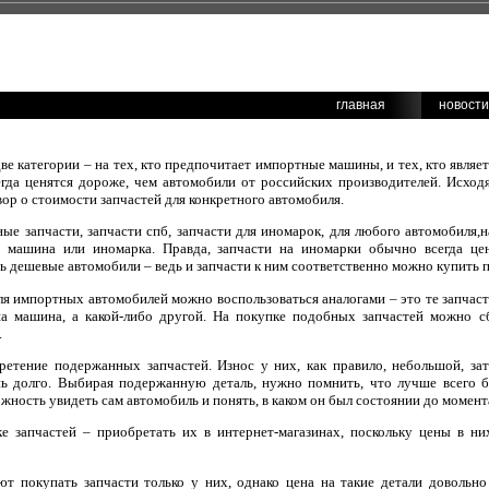
главная
новости
две категории – на тех, кто предпочитает импортные машины, и тех, кто явля
егда ценятся дороже, чем автомобили от российских производителей. Исход
вор о стоимости запчастей для конкретного автомобиля.
е запчасти, запчасти спб, запчасти для иномарок, для любого автомобиля,
то машина или иномарка. Правда, запчасти на иномарки обычно всегда це
 дешевые автомобили – ведь и запчасти к ним соответственно можно купить 
я импортных автомобилей можно воспользоваться аналогами – это те запчасти
ша машина, а какой-либо другой. На покупке подобных запчастей можно сб
.
етение подержанных запчастей. Износ у них, как правило, небольшой, за
ь долго. Выбирая подержанную деталь, нужно помнить, что лучше всего б
жность увидеть сам автомобиль и понять, в каком он был состоянии до момент
е запчастей – приобретать их в интернет-магазинах, поскольку цены в ни
ют покупать запчасти только у них, однако цена на такие детали довольно