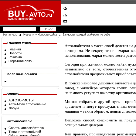
buy-avto.ru
Новости
»
Новости сайта
Запчасти: каждый выбирает по себе
главное меню
Автолюбители в массе своей делятся на 
Главная
автопрома. Не секрет, что иномарки вс
Новости
использования, марки можно вести разго
Реклама
Обратная связь
Сегодня при желании можно найти нужны
независимо от того, отечественная э
автолюбители предпочитают приобретать
полезные ссылки
В поиске наиболее дешевых запчастей дл
завод, с конвейера которого сошла ва
ненамного уступает качеству оригиналов
сервис
АВТО ЮРИСТЫ
Можно избрать и другой путь – приобр
Авто-Мото Страхование
временем и могут прослужить вам очен
Форум
машины – таким образом, появится возмо
Неплохой способ сэкономить на покупк
автолюбителю
официальных дилеров.
Советы автолюбителю
Тюнинг автомобилей
Как правило, производители рекоменду
Обзор автомобилей