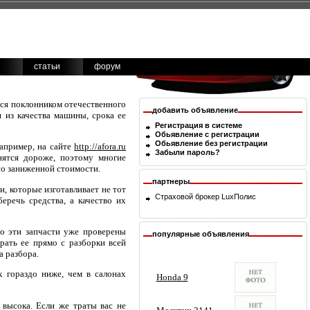
статьи
форум
ется поклонником отечественного
добавить объявление
я из качества машины, срока ее
Регистрация в системе
Обьявление с регистрации
Обьявление без регистрации
например, на сайте
http://afora.ru
Забыли пароль?
нятся дороже, поэтому многие
по заниженной стоимости.
партнеры
, которые изготавливает не тот
Страховой брокер
LuxПолис
еречь средства, а качество их
то эти запчасти уже проверены
популярные объявления
рать ее прямо с разборки всей
а разбора.
х гораздо ниже, чем в салонах
 высока. Если же траты вас не