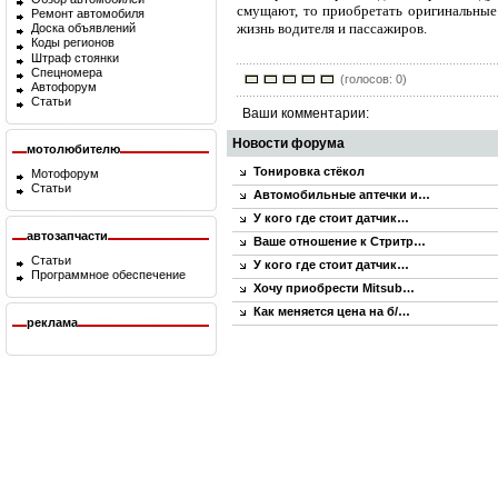
смущают, то приобретать оригинальные 
Ремонт автомобиля
жизнь водителя и пассажиров.
Доска объявлений
Коды регионов
Штраф стоянки
Спецномера
(голосов: 0)
Автофорум
Статьи
Ваши комментарии:
Новости форума
мотолюбителю
Тонировка стёкол
Мотофорум
Статьи
Автомобильные аптечки и…
У кого где стоит датчик…
автозапчасти
Ваше отношение к Стритр…
Статьи
У кого где стоит датчик…
Программное обеспечение
Хочу приобрести Mitsub…
Как меняется цена на б/…
реклама