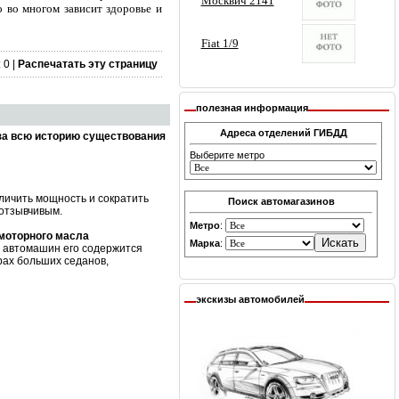
о во многом зависит здоровье и
 0 |
Распечатать эту страницу
полезная информация
Адреса отделений ГИБДД
за всю историю существования
Выберите метро
личить мощность и сократить
Поиск автомагазинов
 отзывчивым.
Метро
:
 моторного масла
Марка
:
х автомашин его содержится
рах больших седанов,
экскизы автомобилей