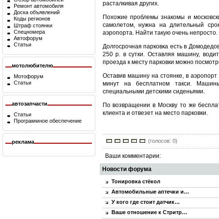
расталкивая других.
Ремонт автомобиля
Доска объявлений
Похожие проблемы знакомы и московски
Коды регионов
самолетом, нужна на длительный срок
Штраф стоянки
Спецномера
аэропорта. Найти такую очень непросто.
Автофорум
Статьи
Долгосрочная парковка есть в Домодедо
250 р. в сутки. Оставляя машину, води
проезда к месту парковки можно посмотр
мотолюбителю
Оставив машину на стоянке, в аэропорт
Мотофорум
Статьи
минут на бесплатном такси. Машин
специальными детскими сиденьями.
автозапчасти
По возвращении в Москву то же бесплат
клиента и отвезет на место парковки.
Статьи
Программное обеспечение
(голосов: 0)
реклама
Ваши комментарии:
Новости форума
Тонировка стёкол
Автомобильные аптечки и…
У кого где стоит датчик…
Ваше отношение к Стритр…