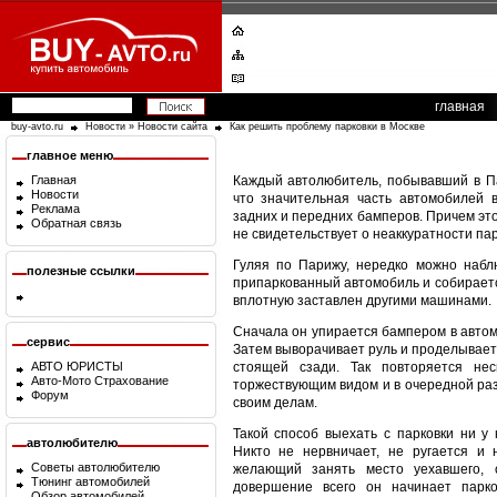
главная
buy-avto.ru
Новости
»
Новости сайта
Как решить проблему парковки в Москве
главное меню
Главная
Каждый автолюбитель, побывавший в Па
Новости
что значительная часть автомобилей 
Реклама
задних и передних бамперов. Причем это
Обратная связь
не свидетельствует о неаккуратности па
Гуляя по Парижу, нередко можно наблю
полезные ссылки
припаркованный автомобиль и собирается
вплотную заставлен другими машинами.
Сначала он упирается бампером в автомо
сервис
Затем выворачивает руль и проделывает
АВТО ЮРИСТЫ
стоящей сзади. Так повторяется не
Авто-Мото Страхование
торжествующим видом и в очередной ра
Форум
своим делам.
Такой способ выехать с парковки ни у
автолюбителю
Никто не нервничает, не ругается и н
Советы автолюбителю
желающий занять место уехавшего, 
Тюнинг автомобилей
довершение всего он начинает парк
Обзор автомобилей