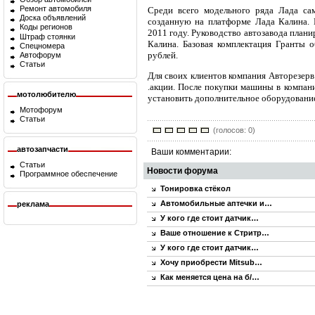
Ремонт автомобиля
Среди всего модельного ряда Лада са
Доска объявлений
созданную на платформе Лада Калина. 
Коды регионов
2011 году. Руководство автозавода плани
Штраф стоянки
Калина. Базовая комплектация Гранты 
Спецномера
рублей.
Автофорум
Статьи
Для своих клиентов компания Авторезер
.акции. После покупки машины в компан
мотолюбителю
установить дополнительное оборудовани
Мотофорум
Статьи
(голосов: 0)
автозапчасти
Ваши комментарии:
Статьи
Новости форума
Программное обеспечение
Тонировка стёкол
Автомобильные аптечки и…
реклама
У кого где стоит датчик…
Ваше отношение к Стритр…
У кого где стоит датчик…
Хочу приобрести Mitsub…
Как меняется цена на б/…