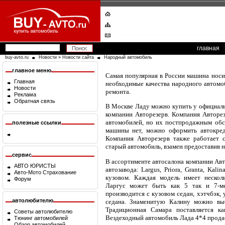
главная
buy-avto.ru
Новости
»
Новости сайта
Народный автомобиль
главное меню
Самая популярная в России машина носит
Главная
необходимые качества народного автомоб
Новости
ремонта.
Реклама
Обратная связь
В Москве Ладу можно купить у официальн
компании Авторезерв. Компания Авторез
автомобилей, но их постпродажным обсл
полезные ссылки
машины нет, можно оформить автокред
Компания Авторезерв также работает с
старый автомобиль, взамен предоставив н
сервис
В ассортименте автосалона компании Ав
АВТО ЮРИСТЫ
автозавода: Largus, Priora, Granta, Ka
Авто-Мото Страхование
кузовом. Каждая модель имеет несколь
Форум
Ларгус может быть как 5 так и 7-м
производится с кузовом седан, хэтчбэк, 
автолюбителю
седана. Знаменитую Калину можно выб
Традиционная Самара поставляется к
Советы автолюбителю
Вездеходный автомобиль Лада 4*4 продае
Тюнинг автомобилей
Обзор автомобилей