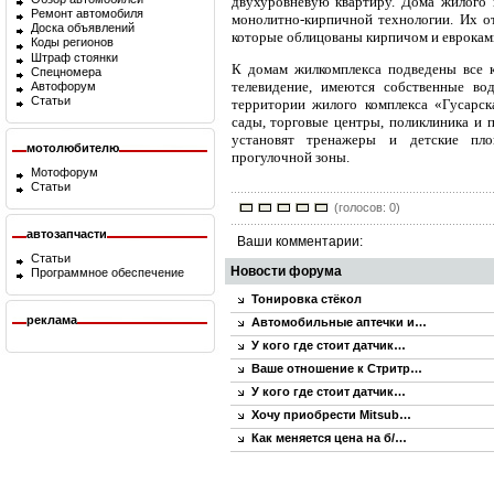
двухуровневую квартиру. Дома жилого 
Ремонт автомобиля
монолитно-кирпичной технологии. Их от
Доска объявлений
которые облицованы кирпичом и еврокам
Коды регионов
Штраф стоянки
К домам жилкомплекса подведены все к
Спецномера
телевидение, имеются собственные вод
Автофорум
Статьи
территории жилого комплекса «Гусарск
сады, торговые центры, поликлиника и 
установят тренажеры и детские пло
мотолюбителю
прогулочной зоны.
Мотофорум
Статьи
(голосов: 0)
автозапчасти
Ваши комментарии:
Статьи
Новости форума
Программное обеспечение
Тонировка стёкол
реклама
Автомобильные аптечки и…
У кого где стоит датчик…
Ваше отношение к Стритр…
У кого где стоит датчик…
Хочу приобрести Mitsub…
Как меняется цена на б/…