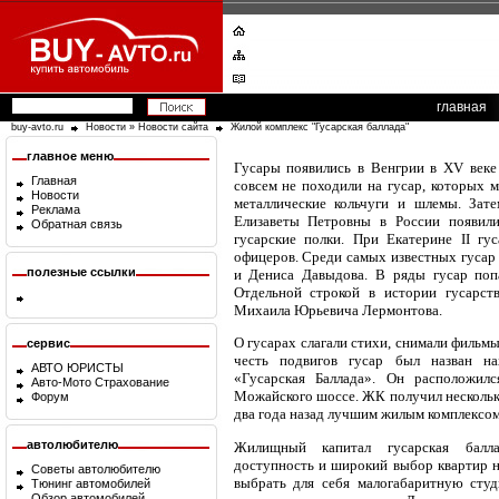
главная
buy-avto.ru
Новости
»
Новости сайта
Жилой комплекс "Гусарская баллада"
главное меню
Гусары появились в Венгрии в XV веке
Главная
совсем не походили на гусар, которых 
Новости
металлические кольчуги и шлемы. Зате
Реклама
Елизаветы Петровны в России появили
Обратная связь
гусарские полки. При Екатерине II гу
офицеров. Среди самых известных гусар
полезные ссылки
и Дениса Давыдова. В ряды гусар поп
Отдельной строкой в истории гусарств
Михаила Юрьевича Лермонтова.
О гусарах слагали стихи, снимали фильмы
сервис
честь подвигов гусар был назван н
АВТО ЮРИСТЫ
«Гусарская Баллада». Он расположил
Авто-Мото Страхование
Можайского шоссе. ЖК получил нескольк
Форум
два года назад лучшим жилым комплексом
автолюбителю
Жилищный капитал гусарская балла
доступность и широкий выбор квартир н
Советы автолюбителю
выбрать для себя малогабаритную сту
Тюнинг автомобилей
Обзор автомобилей