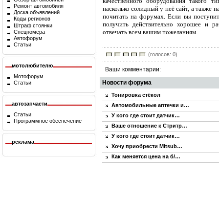
качественного оборудования такого ти
Ремонт автомобиля
насколько солидный у неё сайт, а также 
Доска объявлений
почитать на форумах. Если вы поступит
Коды регионов
получить действительно хорошее и ра
Штраф стоянки
отвечать всем вашим пожеланиям.
Спецномера
Автофорум
Статьи
(голосов: 0)
мотолюбителю
Ваши комментарии:
Мотофорум
Новости форума
Статьи
Тонировка стёкол
автозапчасти
Автомобильные аптечки и…
Статьи
У кого где стоит датчик…
Программное обеспечение
Ваше отношение к Стритр…
У кого где стоит датчик…
реклама
Хочу приобрести Mitsub…
Как меняется цена на б/…