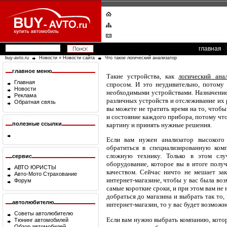
главная
buy-avto.ru
Новости
»
Новости сайта
Что такое логический анализатор
главное меню
Такие устройства, как
логический ана
Главная
спросом. И это неудивительно, потому
Новости
необходимыми устройствами. Назначение
Реклама
различных устройств и отслеживание их 
Обратная связь
вы можете не тратить время на то, чтоб
и состояние каждого прибора, потому что
полезные ссылки
картину и принять нужные решения.
Если вам нужен анализатор высокого
обратиться в специализированную комп
сложную технику. Только в этом сл
сервис
оборудование, которое вы в итоге получ
АВТО ЮРИСТЫ
качеством. Сейчас ничто не мешает зак
Авто-Мото Страхование
интернет-магазине, чтобы у вас была воз
Форум
самые короткие сроки, и при этом вам не
добраться до магазина и выбрать так то
автолюбителю
интернет-магазин, то у вас будет возможно
Советы автолюбителю
Если вам нужно выбрать компанию, котор
Тюнинг автомобилей
Обзор автомобилей