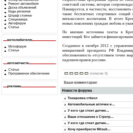
Ремонт автомобиля
советской системы, которая сопровождал
Доска объявлений
Планируется, в частности, восстановить
Коды регионов
также бесплатных спортивных секций 
Штраф стоянки
внеклассного воспитания. В итоге Кре
Спецномера
новых поколениях граждан любовь и уваж
Автофорум
Статьи
По мнению источника газеты в Крем
инвестиций. Кто займется финансировани
мотолюбителю
Созданное в октябре 2012 г. управлени
Мотофорум
инициативой президента РФ Владими
Статьи
обеспокоенность отсутствием точно вы
падением нравов россиян.
автозапчасти
Статьи
(голосов: 0)
Программное обеспечение
Ваши комментарии:
реклама
Новости форума
Тонировка стёкол
Автомобильные аптечки и…
У кого где стоит датчик…
Ваше отношение к Стритр…
У кого где стоит датчик…
Хочу приобрести Mitsub…