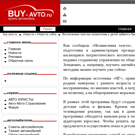
главная
buy-avto.ru
Новости
»
Новости сайта
Воспитанием чувства патриотизма у детей займется К
главное меню
Как сообщила «Независимая газета»,
Главная
подготовки в администрации президе
Новости
касающаяся патриотического воспитани
Реклама
недавно созданному управлению по общес
Обратная связь
Зенькович, а, например, изучить англий
методике можно изучить уже сейчас.
полезные ссылки
По информации источника «НГ», приви
родине намерены с раннего возраста п
восприимчивы, по мнению властей, к пат
на политику, а на общепринятые моральн
сервис
АВТО ЮРИСТЫ
В рамках этой программы будут создан
Авто-Мото Страхование
детские сайты и фильмы. Кремль нам
Форум
телевидении рекламу, так как в дан
программах обходится каналам раза в по
автолюбителю
аудиторию взрослых. Чтобы решить про
предлагается осуществлять показ в детск
Советы автолюбителю
Тюнинг автомобилей
Разработчики программы одной из свои
Обзор автомобилей