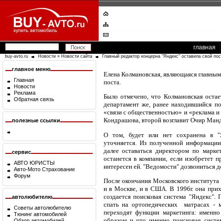
главная
buy-avto.ru
Новости
»
Новости сайта
Главный редактор концерна "Яндекс" оставила свой пос
главное меню
Елена Колмановская, являющаяся главным
Главная
поста.
Новости
Реклама
Было отмечено, что Колмановская остае
Обратная связь
департамент же, ранее находившийся под
«связи с общественностью» и «реклама и 
Кондрашова, второй возглавит Очир Ман
полезные ссылки
О том, будет или нет сохранена в "Я
уточняется. Из полученной информации
далее оставаться директором по марке
сервис
останется в компании, если изобретет п
АВТО ЮРИСТЫ
интересен ей. "Ведомости" дозвониться до
Авто-Мото Страхование
Форум
После окончания Московского института 
и в Москве, и в США. В 1996г. она прих
создается поисковая система "Яндекс". 
автолюбителю
спать на ортопедических матрасах - м
Советы автолюбителю
переходят функции маркетинга: именно
Тюнинг автомобилей
образом и что именно поисковая систем
Обзор автомобилей