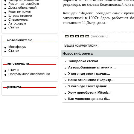
Ремонт автомобиля
редактора, по словам Колмановской, она 
Доска объявлений
Коды регионов
Концерн "Яндекс" обладает самой крупн
Штраф стоянки
запущенной в 1997г. Здесь работают бо
Спецномера
составляет 11,3млр. долл.
Автофорум
Статьи
(голосов: 0)
мотолюбителю
Ваши комментарии:
Мотофорум
Статьи
Новости форума
Тонировка стёкол
автозапчасти
Автомобильные аптечки и…
Статьи
У кого где стоит датчик…
Программное обеспечение
Ваше отношение к Стритр…
У кого где стоит датчик…
реклама
Хочу приобрести Mitsub…
Как меняется цена на б/…