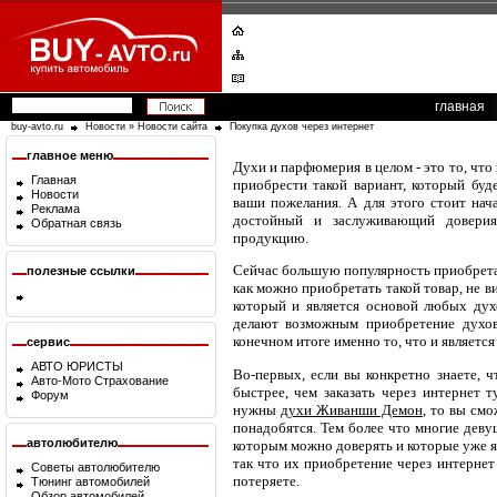
главная
buy-avto.ru
Новости
»
Новости сайта
Покупка духов через интернет
главное меню
Духи и парфюмерия в целом - это то, чт
Главная
приобрести такой вариант, который буд
Новости
ваши пожелания. А для этого стоит нача
Реклама
достойный и заслуживающий доверия 
Обратная связь
продукцию.
Сейчас большую популярность приобрет
полезные ссылки
как можно приобретать такой товар, не в
который и является основой любых духо
делают возможным приобретение духов
конечном итоге именно то, что и является
сервис
АВТО ЮРИСТЫ
Во-первых, если вы конкретно знаете, 
Авто-Мото Страхование
быстрее, чем заказать через интернет 
Форум
нужны
духи Живанши Демон
, то вы смо
понадобятся. Тем более что многие деву
автолюбителю
которым можно доверять и которые уже 
так что их приобретение через интернет
Советы автолюбителю
потеряете.
Тюнинг автомобилей
Обзор автомобилей