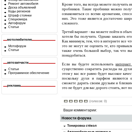
Ремонт автомобиля
Кроме того, вы всегда можете получить 
Доска объявлений
пробников. Такие пробники можно получ
Коды регионов
ознакомиться со всеми ароматами, спосо
Штраф стоянки
них. Это тоже является достаточно широ
Спецномера
сложного.
Автофорум
Статьи
Третий вариант - вы можете пойти в обыч
хотели бы получить. Однако заказать ег
мотолюбителю
Как минимум, тем, что в интернете все ч
это не могут не оценить те, кто привыкл
Мотофорум
Статьи
также очень большой выбор, так что вы
понадобиться.
автозапчасти
Если вы будете использовать
интернет
существенно сократить расходы на дух
Статьи
Программное обеспечение
этом у вас все равно будет высокое каче
поскольку духи и парфюм являются о
сможете дарить своим друзьям и близки
реклама
это не будет для вас дорого стоить, вот 
(голосов: 0)
Ваши комментарии:
Новости форума
Тонировка стёкол
Автомобильные аптечки и…