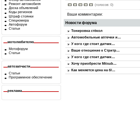
Ремонт автомобиля
(голосов: 0)
Доска объявлений
Коды регионов
Ваши комментарии:
Штраф стоянки
Спецномера
Новости форума
Автофорум
Статьи
Тонировка стёкол
Автомобильные аптечки и…
мотолюбителю
У кого где стоит датчик…
Мотофорум
Ваше отношение к Стритр…
Статьи
У кого где стоит датчик…
Хочу приобрести Mitsub…
автозапчасти
Как меняется цена на б/…
Статьи
Программное обеспечение
реклама