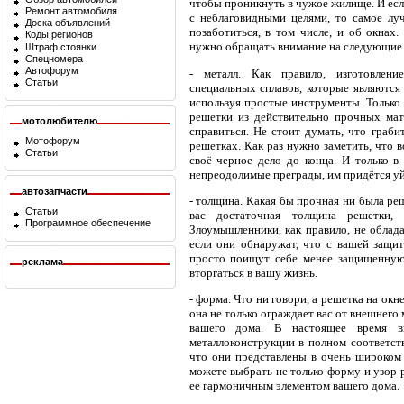
чтобы проникнуть в чужое жилище. И есл
Ремонт автомобиля
с неблаговидными целями, то самое луч
Доска объявлений
позаботиться, в том числе, и об окнах.
Коды регионов
нужно обращать внимание на следующие 
Штраф стоянки
Спецномера
Автофорум
- металл. Как правило, изготовлени
Статьи
специальных сплавов, которые являются
используя простые инструменты. Только 
решетки из действительно прочных мат
мотолюбителю
справиться. Не стоит думать, что граби
Мотофорум
решетках. Как раз нужно заметить, что 
Статьи
своё черное дело до конца. И только в 
непреодолимые преграды, им придётся уй
автозапчасти
- толщина. Какая бы прочная ни была ре
Статьи
вас достаточная толщина решетки,
Программное обеспечение
Злоумышленники, как правило, не облад
если они обнаружат, что с вашей защит
просто поищут себе менее защищенную
реклама
вторгаться в вашу жизнь.
- форма. Что ни говори, а решетка на ок
она не только ограждает вас от внешнего
вашего дома. В настоящее время в
металлоконструкции в полном соответст
что они представлены в очень широком
можете выбрать не только форму и узор р
ее гармоничным элементом вашего дома.