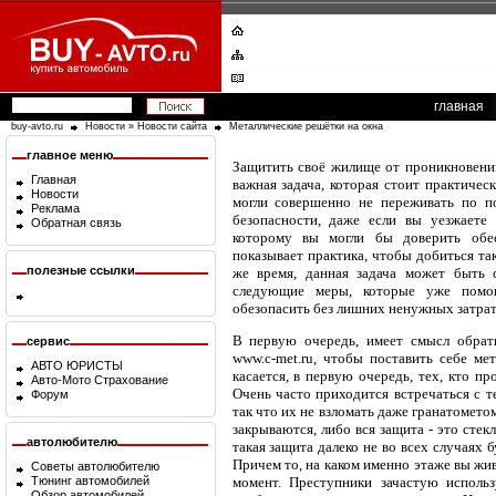
главная
buy-avto.ru
Новости
»
Новости сайта
Металлические решётки на окна
главное меню
Защитить своё жилище от проникновений
Главная
важная задача, которая стоит практичес
Новости
могли совершенно не переживать по по
Реклама
безопасности, даже если вы уезжаете 
Обратная связь
которому вы могли бы доверить обес
показывает практика, чтобы добиться так
полезные ссылки
же время, данная задача может быть 
следующие меры, которые уже помо
обезопасить без лишних ненужных затрат
В первую очередь, имеет смысл обрат
сервис
www.c-met.ru, чтобы поставить себе мет
АВТО ЮРИСТЫ
касается, в первую очередь, тех, кто п
Авто-Мото Страхование
Очень часто приходится встречаться с т
Форум
так что их не взломать даже гранатометом
закрываются, либо вся защита - это стек
автолюбителю
такая защита далеко не во всех случаях 
Причем то, на каком именно этаже вы жи
Советы автолюбителю
Тюнинг автомобилей
момент. Преступники зачастую исполь
Обзор автомобилей