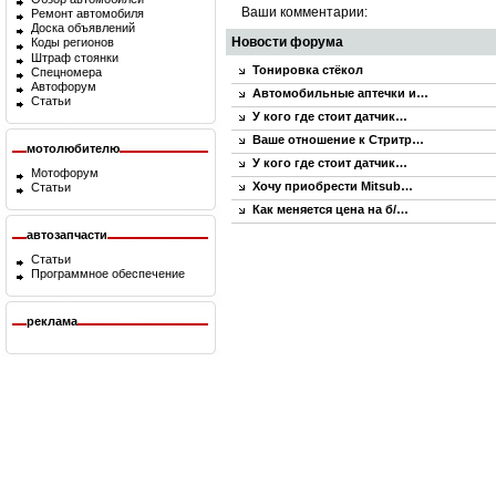
Ваши комментарии:
Ремонт автомобиля
Доска объявлений
Новости форума
Коды регионов
Штраф стоянки
Тонировка стёкол
Спецномера
Автофорум
Автомобильные аптечки и…
Статьи
У кого где стоит датчик…
Ваше отношение к Стритр…
мотолюбителю
У кого где стоит датчик…
Мотофорум
Хочу приобрести Mitsub…
Статьи
Как меняется цена на б/…
автозапчасти
Статьи
Программное обеспечение
реклама