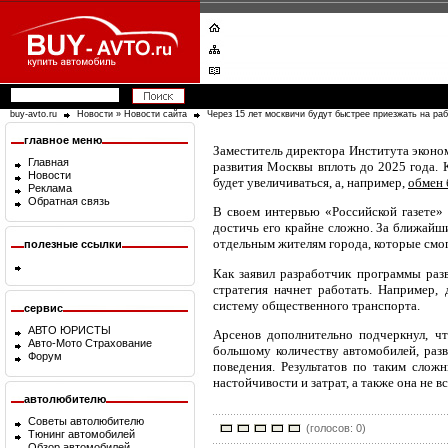
buy-avto.ru
Новости
»
Новости сайта
Через 15 лет москвичи будут быстрее приезжать на ра
главное меню
Заместитель директора Института эконо
Главная
развития Москвы вплоть до 2025 года. 
Новости
будет увеличиваться, а, например,
обмен 
Реклама
Обратная связь
В своем интервью «Российской газете»
достичь его крайне сложно. За ближайши
отдельным жителям города, которые смо
полезные ссылки
Как заявил разработчик программы раз
стратегия начнет работать. Например,
систему общественного транспорта.
сервис
АВТО ЮРИСТЫ
Арсенов дополнительно подчеркнул, ч
Авто-Мото Страхование
большому количеству автомобилей, раз
Форум
поведения. Результатов по таким слож
настойчивости и затрат, а также она не в
автолюбителю
Советы автолюбителю
(голосов: 0)
Тюнинг автомобилей
Обзор автомобилей