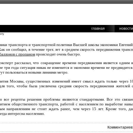
главная
новости
боту
мики транспорта и транспортной политики Высшей школы экономики Евгений 
Как он сообщил, в течение трех лет в среднем скорость передвижения тран
баллонов с пропаном
происходит очень быстро.
 эксперт рассказал, что сокращение времени передвижения является одним 
е три года ситуация никак не изменится и экономии времени не предвидится.
гут пользоваться новыми линиями метро.
вития Москвы, существенных изменений имеет смысл ждать только через 10-
 для того, чтобы была увеличена средняя скорость передвижения жителей 
то все рецепты решения проблемы являются стандартными. Все это связан
витием общественного транспорта, работой с населением по выработке навы
ным направлениям не стоит ждать ранее, чем через 15 лет. Кроме того, да
сегда интересна населению.
Комментариев: