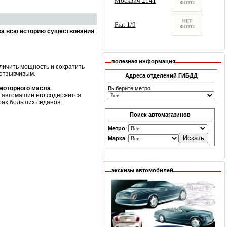
за всю историю существования
полезная информация
личить мощность и сократить
 отзывчивым.
Адреса отделений ГИБДД
 моторного масла
Выберите метро
х автомашин его содержится
рах больших седанов,
Поиск автомагазинов
Метро
:
Марка
:
экскизы автомобилей