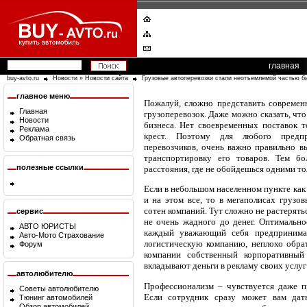
главная
buy-avto.ru
Новости
»
Новости сайта
Грузовые автоперевозки стали неотъемлемой частью б
главное меню
Пожалуй, сложно представить современ
Главная
грузоперевозок. Даже можно сказать, что
Новости
бизнеса. Нет своевременных поставок 
Реклама
крест. Поэтому для любого предпр
Обратная связь
перевозчиков, очень важно правильно в
транспортировку его товаров. Тем бо
полезные ссылки
расстояния, где не обойдешься одними т
Если в небольшом населенном пункте как
и на этом все, то в мегаполисах грузо
сотен компаний. Тут сложно не растерять
сервис
не очень жадного до денег. Оптимально
АВТО ЮРИСТЫ
каждый уважающий себя предпринимат
Авто-Мото Страхование
логистическую компанию, неплохо обра
Форум
компании собственный корпоративный
вкладывают деньги в рекламу своих услуг
автолюбителю
Профессионализм – чувствуется даже 
Советы автолюбителю
Если сотрудник сразу может вам дать
Тюнинг автомобилей
Обзор автомобилей