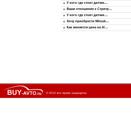
У кого где стоит датчик…
Ваше отношение к Стритр…
У кого где стоит датчик…
Хочу приобрести Mitsub…
Как меняется цена на б/…
© 2010 все права защищены