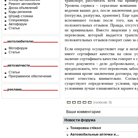
транспорт, рассчитать хотя бы приме
Ремонт автомобиля
Уровень сервиса – серьезные компании
Доска объявлений
ведения ваших дел, после заключения до
Коды регионов
(погрузка, разгрузка, хранение). Еще од
Штраф стоянки
вспоминают только после того, как 
Спецномера
Автофорум
положительных отзывов. Правда, отсутст
Статьи
не криминально. Вместо лицензии у пе
перевозкам, который выдается транс
положительных отзывов говорит само за с
мотолюбителю
Мотофорум
Если оператор осуществляет еще и негаб
Статьи
имеет сертификат качества на свои у
наличие сертификата качества говорит о 
этого документа - дело добровольное, 
автозапчасти
предположить, что этот перевозчик забо
Статьи
компания кроме заключения договора, пр
Программное обеспечение
стоит отнестись внимательно. Согла
существуют определенные условия, пр
условиями лучше ознакомиться заранее в 
реклама
(голосов: 0)
Ваши комментарии:
Новости форума
Тонировка стёкол
Автомобильные аптечки и…