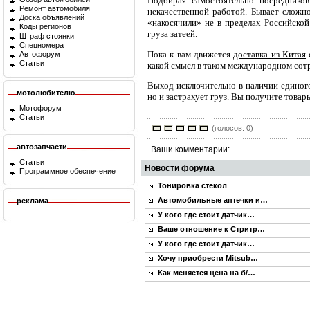
Подбирая самостоятельно посреднико
Ремонт автомобиля
некачественной работой. Бывает сложн
Доска объявлений
«накосячили» не в пределах Российско
Коды регионов
груза затеей.
Штраф стоянки
Спецномера
Пока к вам движется
доставка из Китая
Автофорум
Статьи
какой смысл в таком международном сот
Выход исключительно в наличии единог
мотолюбителю
но и застрахует груз. Вы получите товар
Мотофорум
Статьи
(голосов: 0)
автозапчасти
Ваши комментарии:
Статьи
Новости форума
Программное обеспечение
Тонировка стёкол
Автомобильные аптечки и…
реклама
У кого где стоит датчик…
Ваше отношение к Стритр…
У кого где стоит датчик…
Хочу приобрести Mitsub…
Как меняется цена на б/…