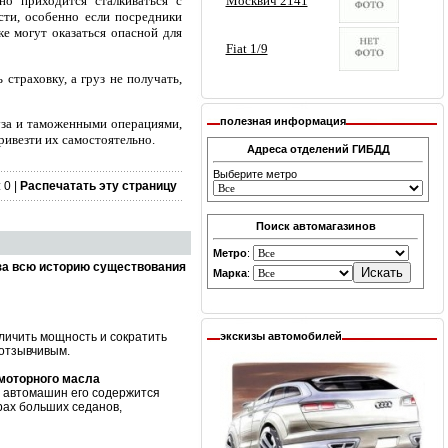
о приходится сталкиваться с
сти, особенно если посредники
е могут оказаться опасной для
страховку, а груз не получать,
полезная информация
уза и таможенными операциями,
ривезти их самостоятельно.
Адреса отделений ГИБДД
Выберите метро
 0 |
Распечатать эту страницу
Поиск автомагазинов
Метро
:
за всю историю существования
Марка
:
личить мощность и сократить
экскизы автомобилей
 отзывчивым.
 моторного масла
х автомашин его содержится
рах больших седанов,