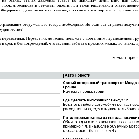
в на разных этапах движения товара по принципу цены, рано или поздн
о проконтролировать результат работы при такой разделенной ответственно
й Федерации. Даже перевозки железнодорожным транспортом по прямой ветк
страхование отгруженного товара необходимо. Но если раз за разом получать 
рудничестве?
о перевозчика. Перевозчик не только поможет с поэтапным перемещением гр
ы в срок и без повреждений, что заставит забыть о прежних жалких попытках п
Комментариев:
| Авто Новости
Самый интересный транспорт от Мазда 
бренда
Начнем с предыстории.
Где сделать чип-тюнинг "Лексус"?
Водитель любого автомобиля мечтает уве
расход топлива, сделать двигатель более
Пятилитровая канистра выгода покупки
Обычно в двигателях компактных легковы
примерно 4 л, в наиболее объемных мото
кроссоверов – больше, чем 4 л.