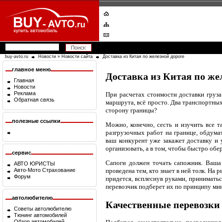
buy-avto.ru
Новости
»
Новости сайта
Доставка из Китая по железной дороге
главное меню
Доставка из Китая по же
Главная
Новости
Реклама
При расчетах стоимости доставки груз
Обратная связь
маршрута, всё просто. Два транспортных
сторону границы?
полезные ссылки
Можно, конечно, сесть и изучить все 
разгрузочных работ на границе, обдума
ваш конкурент уже закажет доставку и 
организовать, а в том, чтобы быстро обе
сервис
Сапоги должен точать сапожник. Ваша 
АВТО ЮРИСТЫ
Авто-Мото Страхование
проведена тем, кто знает в ней толк. На 
Форум
придется, всплеснув руками, принимать
перевозчик подберет их по принципу ми
автолюбителю
Качественные перевозки
Советы автолюбителю
Тюнинг автомобилей
Обзор автомобилей