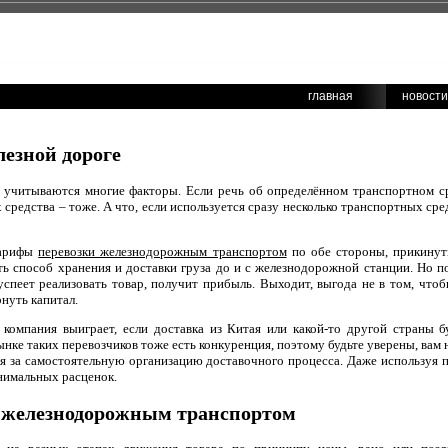
главная
новости
лезной дороге
а учитываются многие факторы. Если речь об определённом транспортном с
 средства – тоже. А что, если используется сразу несколько транспортных ср
тарифы
перевозки железнодорожным транспортом
по обе стороны, прикинут
ть способ хранения и доставки груза до и с железнодорожной станции. Но п
успеет реализовать товар, получит прибыль. Выходит, выгода не в том, что
рнуть капитал.
компания выиграет, если доставка из Китая или какой-то другой страны б
рынке таких перевозчиков тоже есть конкуренция, поэтому будьте уверены, вам 
ся за самостоятельную организацию доставочного процесса. Даже используя
нимальных расценок.
 железнодорожным транспортом