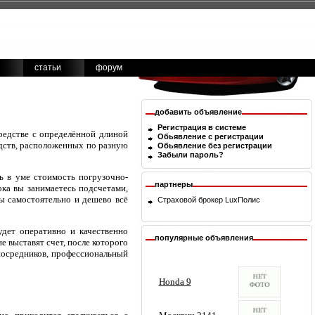
статьи
форум
добавить объявление
Регистрация в системе
редстве с определённой длиной
Обьявление с регистрации
едств, расположенных по разную
Обьявление без регистрации
Забыли пароль?
ь в уме стоимость погрузочно-
партнеры
ока вы занимаетесь подсчетами,
бы самостоятельно и дешево всё
Страховой брокер
LuxПолис
удет оперативно и качественно
популярные объявления
не выставят счет, после которого
 посредников, профессиональный