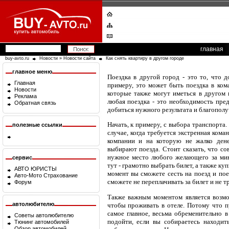
главная
buy-avto.ru
Новости
»
Новости сайта
Как снять квартиру в другом городе
главное меню
Поездка в другой город - это то, что 
Главная
примеру, это может быть поездка в ком
Новости
которые также могут иметься в другом г
Реклама
любая поездка - это необходимость пре
Обратная связь
добиться нужного результата и благополуч
Начать, к примеру, с выбора транспорта
полезные ссылки
случае, когда требуется экстренная ком
компании и на которую не жалко дене
выбирают поезда. Стоит сказать, что со
нужное место любого желающего за мин
сервис
тут - грамотно выбрать билет, а также ку
АВТО ЮРИСТЫ
момент вы сможете сесть на поезд и пое
Авто-Мото Страхование
сможете не переплачивать за билет и не тр
Форум
Также важным моментом является возм
автолюбителю
чтобы проживать в отеле. Потому что пр
самое главное, весьма обременительно 
Советы автолюбителю
подойти, если вы собираетесь находит
Тюнинг автомобилей
Обзор автомобилей