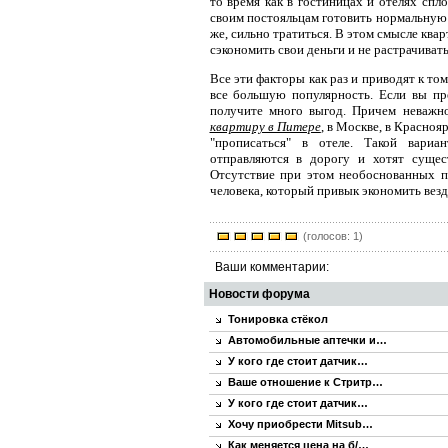
то время как в гостиницах и отелях сп
своим постояльцам готовить нормальную 
же, сильно тратиться. В этом смысле ква
сэкономить свои деньги и не растрачиват
Все эти факторы как раз и приводят к т
все большую популярность. Если вы пре
получите много выгод. Причем неважно
квартиру в Питере
, в Москве, в Красноя
"прописаться" в отеле. Такой вариа
отправляются в дорогу и хотят сущес
Отсутствие при этом необоснованных п
человека, который привык экономить везде
(голосов: 1)
Ваши комментарии:
Новости форума
Тонировка стёкол
Автомобильные аптечки и…
У кого где стоит датчик…
Ваше отношение к Стритр…
У кого где стоит датчик…
Хочу приобрести Mitsub…
Как меняется цена на б/…