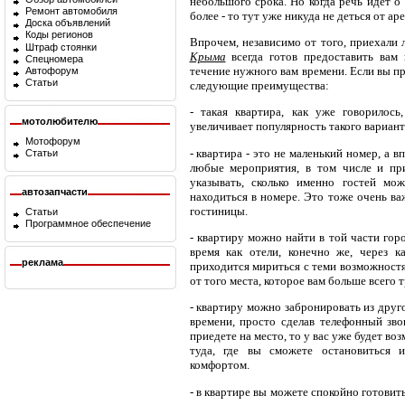
небольшого срока. Но когда речь идет о
Ремонт автомобиля
более - то тут уже никуда не деться от а
Доска объявлений
Коды регионов
Впрочем, независимо от того, приехали 
Штраф стоянки
Крыма
всегда готов предоставить вам
Спецномера
течение нужного вам времени. Если вы п
Автофорум
Статьи
следующие преимущества:
- такая квартира, как уже говорилось
мотолюбителю
увеличивает популярность такого вариант
Мотофорум
- квартира - это не маленький номер, а
Статьи
любые мероприятия, в том числе и при
указывать, сколько именно гостей мо
автозапчасти
находиться в номере. Это тоже очень ва
гостиницы.
Статьи
Программное обеспечение
- квартиру можно найти в той части горо
время как отели, конечно же, через к
реклама
приходится мириться с теми возможностя
от того места, которое вам больше всего 
- квартиру можно забронировать из друг
времени, просто сделав телефонный зво
приедете на место, то у вас уже будет во
туда, где вы сможете остановиться 
комфортом.
- в квартире вы можете спокойно готовит