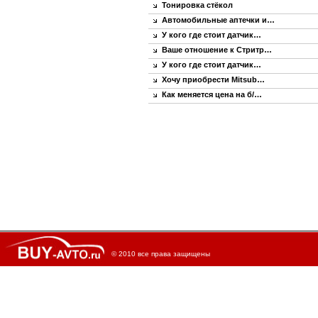
Тонировка стёкол
Автомобильные аптечки и…
У кого где стоит датчик…
Ваше отношение к Стритр…
У кого где стоит датчик…
Хочу приобрести Mitsub…
Как меняется цена на б/…
© 2010 все права защищены