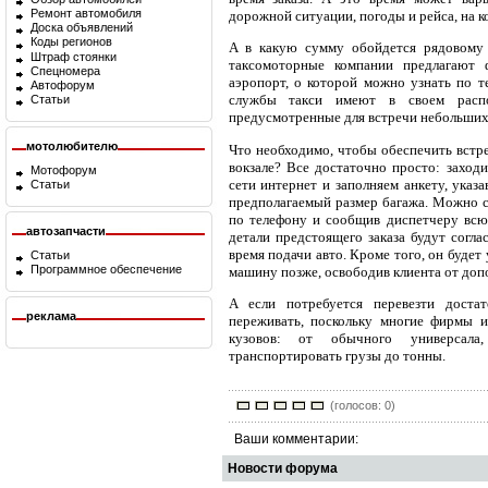
Ремонт автомобиля
дорожной ситуации, погоды и рейса, на к
Доска объявлений
Коды регионов
А в какую сумму обойдется рядовому 
Штраф стоянки
таксомоторные компании предлагают 
Спецномера
аэропорт, о которой можно узнать по т
Автофорум
службы такси имеют в своем распо
Статьи
предусмотренные для встречи небольших
мотолюбителю
Что необходимо, чтобы обеспечить встре
вокзале? Все достаточно просто: заход
Мотофорум
сети интернет и заполняем анкету, указ
Статьи
предполагаемый размер багажа. Можно с
по телефону и сообщив диспетчеру всю
автозапчасти
детали предстоящего заказа будут согла
время подачи авто. Кроме того, он будет
Статьи
Программное обеспечение
машину позже, освободив клиента от доп
А если потребуется перевезти доста
реклама
переживать, поскольку многие фирмы 
кузовов: от обычного универсала
транспортировать грузы до тонны.
(голосов: 0)
Ваши комментарии:
Новости форума