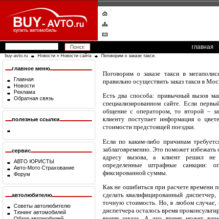
главная
buy-avto.ru
Новости
»
Новости сайта
Поговорим о заказе такси.
главное меню
Поговорим о заказе такси в мегаполис
Главная
правильно осуществить заказ такси в Мос
Новости
Реклама
Есть два способа: привычный вызов ма
Обратная связь
специализированном сайте. Если первы
общение с оператором, то второй – за
клиенту поступает информация о цвет
полезные ссылки
стоимости предстоящей поездки.
Если по каким-либо причинам требуется
заблаговременно. Это поможет избежать 
сервис
адресу вызова, а клиент решил не 
АВТО ЮРИСТЫ
определенные штрафные санкции: оп
Авто-Мото Страхование
фиксированной суммы.
Форум
Как не ошибиться при расчете времени п
сделать квалифицированный диспетчер,
автолюбителю
точную стоимость. Но, в любом случае, 
Советы автолюбителю
диспетчера осталось время проконсульти
Тюнинг автомобилей
время заказа. А это время может варь
Обзор автомобилей