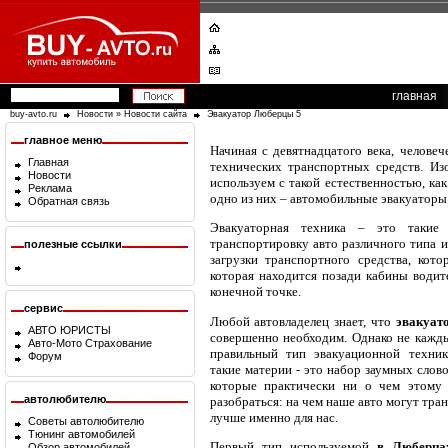
главная
buy-avto.ru
Новости
»
Новости сайта
Эвакуатор Люберцы 5
главное меню
Начиная с девятнадцатого века, человеч
Главная
технических транспортных средств. Из
Новости
используем с такой естественностью, ка
Реклама
одно из них – автомобильные эвакуаторы
Обратная связь
Эвакуаторная техника – это такие 
транспортировку авто различного типа и
полезные ссылки
загрузки транспортного средства, кото
которая находится позади кабины водите
конечной точке.
сервис
Любой автовладелец знает, что
эвакуат
АВТО ЮРИСТЫ
совершенно необходим. Однако не кажды
Авто-Мото Страхование
правильный тип эвакуационной техник
Форум
такие материи - это набор заумных слов
которые практически ни о чем этому 
автолюбителю
разобраться: на чем наше авто могут тра
лучше именно для нас.
Советы автолюбителю
Тюнинг автомобилей
Первый тип используемой
в Люберца
Обзор автомобилей