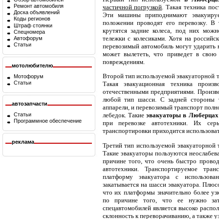
Ремонт автомобиля
частичной погрузкой
. Такая техника по
Доска объявлений
Эти машины приподнимают эвакуируе
Коды регионов
положении проводят его перевозку. В
Штраф стоянки
крутятся задние колеса, под них можн
Спецномера
тележки с колесиками. Хотя на российс
Автофорум
Статьи
перевозимый автомобиль могут ударить н
может вылететь, что приведет в свою
повреждениям.
мотолюбителю
Второй тип используемой эвакуаторной т
Мотофорум
Статьи
Такая эвакуационная техника произ
отечественными предприятиями. Произв
любой тип шасси. С задней стороны 
автозапчасти
аппарели, и перевозимый транспорт полн
Статьи
лебедок. Такие
эвакуаторы
в Люберцах
Программное обеспечение
при перевозке автотехники. Их сер
транспортировки приходится использоват
реклама
Третий тип используемой эвакуаторной 
Такие эвакуаторы пользуются неослабе
причине того, что очень быстро проводя
автотехники. Транспортируемое тран
платформу эвакуатора с использова
закатывается на шасси эвакуатора. Плюс
что их платформы значительно более уз
по причине того, что ее нужно зат
спецавтомобилей является высоко распол
склонность к переворачиванию, а также у