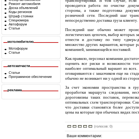
транспортировки. В том случае, если 
Ремонт автомобиля
проводится работа по очистке докум
Доска объявлений
стороны, а также подготовка докуме
Коды регионов
розничной сети. Последний шаг тра
Штраф стоянки
непосредственно доставка груза клиенту.
Спецномера
Автофорум
Статьи
Последний шаг обычно может проис
логистических цепочек, выбор которых з
отнести и доставку по типу «дверь-дв
мотолюбителю
множество других вариантов, которые р
Мотофорум
компанией, занимающейся поставкой.
Статьи
Как правило, персонал компании достато
оценить все риски и возможности тог
автозапчасти
наиболее оптимальный вариант из всех.
Статьи
оговариваются с заказчиком еще на стад
Программное обеспечение
обычно не возникает ни у одной из сторо
За счет экономии пространства в гру
реклама
проработки маршрута следования, нес
дороговизны таких поставок, перевоз
оптимальных схем транспортировки. Сни
что доставки становятся более доступ
цены на которые при обычных видах пост
(голосов: 0)
Ваши комментарии: