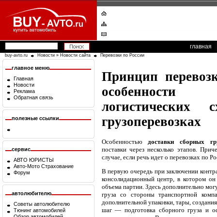
главная
buy-avto.ru
Новости
»
Новости сайта
Перевозки по России
главное меню
Принцип перевоз
Главная
Новости
особенности
Реклама
Обратная связь
логистических 
грузоперевозках
полезные ссылки
Особенностью
доставки сборных гр
поставки через несколько этапов. Прич
сервис
случае, если речь идет о перевозках по Ро
АВТО ЮРИСТЫ
Авто-Мото Страхование
В первую очередь при заключении контра
Форум
консолидационный центр, в котором он
объема партии. Здесь дополнительно мог
автолюбителю
груза со стороны транспортной компа
дополнительной упаковки, тары, создани
Советы автолюбителю
шаг — подготовка сборного груза и о
Тюнинг автомобилей
Обзор автомобилей