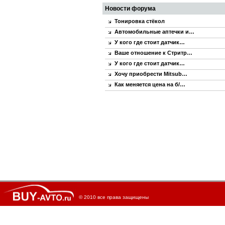
Новости форума
Тонировка стёкол
Автомобильные аптечки и…
У кого где стоит датчик…
Ваше отношение к Стритр…
У кого где стоит датчик…
Хочу приобрести Mitsub…
Как меняется цена на б/…
© 2010 все права защищены