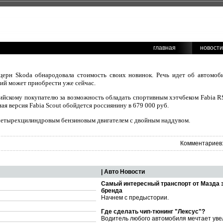
главная
новости
рн Skoda обнародовала стоимость своих новинок. Речь идет об автомобил
й может приобрести уже сейчас.
ийскому покупателю за возможность обладать спортивным хэтчбеком Fabia R
ая версия Fabia Scout обойдется россиянину в 679 000 руб.
 четырехцилиндровым бензиновым двигателем с двойным наддувом.
Комментариев:
| Авто Новости
Самый интересный транспорт от Мазда 
бренда
Начнем с предыстории.
Где сделать чип-тюнинг "Лексус"?
Водитель любого автомобиля мечтает уве