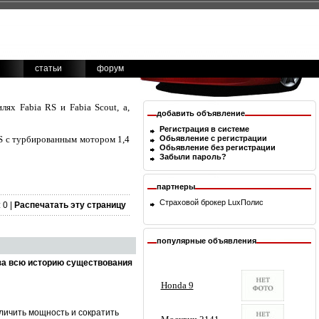
статьи
форум
ях Fabia RS и Fabia Scout, а,
добавить объявление
Регистрация в системе
Обьявление с регистрации
S с турбированным мотором 1,4
Обьявление без регистрации
Забыли пароль?
партнеры
Страховой брокер
LuxПолис
 0 |
Распечатать эту страницу
популярные объявления
за всю историю существования
личить мощность и сократить