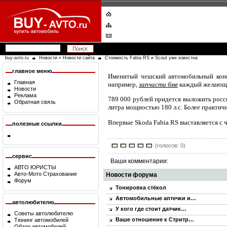
buy-avto.ru
Новости
»
Новости сайта
Стоимость Fabia RS и Scout уже известна
главное меню
Именитый чешский автомобильный конце
Главная
например,
запчасти бмв
каждый желающи
Новости
Реклама
789 000 рублей придется выложить росс
Обратная связь
литра мощностью 180 л.с. Более практичн
Впервые Skoda Fabia RS выставляется с
полезные ссылки
(голосов: 0)
сервис
Ваши комментарии:
АВТО ЮРИСТЫ
Авто-Мото Страхование
Новости форума
Форум
Тонировка стёкол
Автомобильные аптечки и…
автолюбителю
У кого где стоит датчик…
Советы автолюбителю
Ваше отношение к Стритр…
Тюнинг автомобилей
Обзор автомобилей