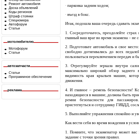
Ремонт автомобиля
· парковка задним ходом;
Доска объявлений
Коды регионов
· въезд в бокс.
Штраф стоянки
Спецномера
Итак, подошла ваша очередь сдавать экза
Автофорум
Статьи
1. Сосредоточьтесь, преодолейте страх 
главный ваш враг во время экзамена – не
мотолюбителю
2. Подготовьте автомобиль и свое место
Мотофорум
свободно дотягивались до всех педал
Статьи
пользоваться переключением передач и б
3. Отрегулируйте зеркала внутри сал
автозапчасти
максимально широкий обзор заднего в
Статьи
видимость края крыльев машин, котор
Программное обеспечение
движения.
4. И главное – ремень безопасности! Кс
реклама
находящиеся в машине, должны быть при
ремни безопасности для пассажиро
пристегнуться и сотруднику ГИБДД, сосл
5. Выполняйте упражнения спокойно и ув
Как вести себя во время вождения в усл
1. Помните, что экзаменатор может вас 
задание с точки зрения правил.