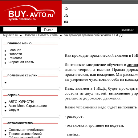
главная
buy-avto.ru
Новости
»
Новости сайта
Как проходит практический экзамен в ГИБДД
главное меню
Главная
Новости
Как проходит практический экзамен в Г
Реклама
Обратная связь
Логическое завершение обучения в
автош
знание теории, а именно Правил дорож
практическая, или вождение. Мы расскаж
полезные ссылки
вы увереннее чувствовали себя на площад
Итак, экзамен в ГИБДД будет проходить
состоит из двух частей: выполнение уп
сервис
реального дорожного движения.
АВТО ЮРИСТЫ
Авто-Мото Страхование
Какие упражнения надо будет выполнить 
Форум
· разворот;
автолюбителю
· остановка и трогание на подъем;
Советы автолюбителю
Тюнинг автомобилей
· змейка;
Обзор автомобилей