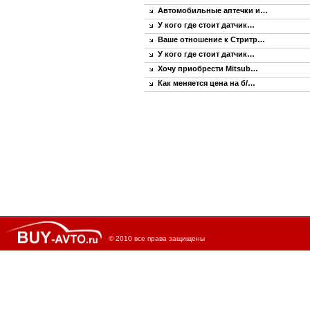
Автомобильные аптечки и…
У кого где стоит датчик…
Ваше отношение к Стритр…
У кого где стоит датчик…
Хочу приобрести Mitsub…
Как меняется цена на б/…
© 2010 все права защищены