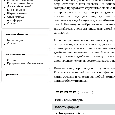
Ремонт автомобиля
ведь сегодня рынок насыщен и запчас
Доска объявлений
которые предлагают случайные мелкие пр
Коды регионов
не проверяет, поэтому они редко удовле
Штраф стоянки
просто не подходят под ту или и
Спецномера
соответствующей лицензии, случайными 
Автофорум
Статьи
силой. Поэтому, приобретая ответственн
задумайтесь, стоит ли рисковать своей
запчастях.
мотолюбителю
Если вы решили воспользоваться услуг
Мотофорум
Статьи
ассортимент, сравните его с другими 
потом делайте заказ. Наш интернет мага
удобные поисковые алгоритмы. Мы гарант
автозапчасти
предоставляем удобные схемы доставки.
Статьи
специальные условия, возможна рассрочк
Программное обеспечение
Именно нашу продукцию покупают кру
Консультанты нашей фирмы - профессион
реклама
наши условия и ответят на любой возни
нашим обслуживанием.
(голосов: 0)
Ваши комментарии:
Новости форума
Тонировка стёкол