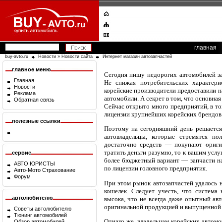
главная
buy-avto.ru
Новости
»
Новости сайта
Интернет магазин автозапчастей
главное меню
Сегодня нишу недорогих автомобилей за
Главная
Не снижая потребительских характери
Новости
корейские производители предоставили 
Реклама
автомобили. А секрет в том, что основна
Обратная связь
Сейчас открыто много предприятий, в то
лицензии крупнейших корейских брендов
полезные ссылки
Поэтому на сегодняшний день решается 
автовладельцы, которые стремятся по
достаточно средств — покупают ориги
тратить деньги разумно, то к вашим усл
сервис
более бюджетный вариант — запчасти на
АВТО ЮРИСТЫ
по лицензии головного предприятия.
Авто-Мото Страхование
Форум
При этом рынок автозапчастей удалось 
кошелек. Следует учесть, что система 
автолюбителю
высока, что не всегда даже опытный ав
оригинальной продукцией и выпущенной 
Советы автолюбителю
Тюнинг автомобилей
Однако же, владельцам корейских автом
Обзор автомобилей