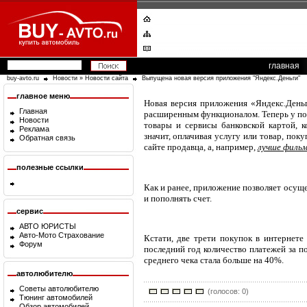
главная
buy-avto.ru
Новости
»
Новости сайта
Выпущена новая версия приложения "Яндекс.Деньги"
главное меню
Новая версия приложения «Яндекс.Деньг
Главная
расширенным функционалом. Теперь у пол
Новости
товары и сервисы банковской картой, к
Реклама
значит, оплачивая услугу или товар, пок
Обратная связь
сайте продавца, а, например,
лучше фильм
полезные ссылки
Как и ранее, приложение позволяет осущ
и пополнять счет.
сервис
АВТО ЮРИСТЫ
Авто-Мото Страхование
Кстати, две трети покупок в интернете 
Форум
последний год количество платежей за п
среднего чека стала больше на 40%.
автолюбителю
Советы автолюбителю
(голосов: 0)
Тюнинг автомобилей
Обзор автомобилей