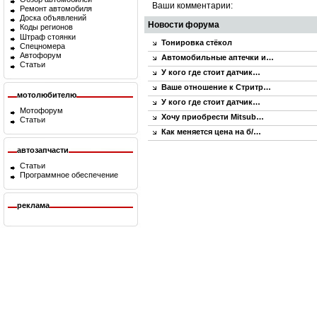
Ваши комментарии:
Ремонт автомобиля
Доска объявлений
Новости форума
Коды регионов
Штраф стоянки
Тонировка стёкол
Спецномера
Автофорум
Автомобильные аптечки и…
Статьи
У кого где стоит датчик…
Ваше отношение к Стритр…
мотолюбителю
У кого где стоит датчик…
Мотофорум
Хочу приобрести Mitsub…
Статьи
Как меняется цена на б/…
автозапчасти
Статьи
Программное обеспечение
реклама