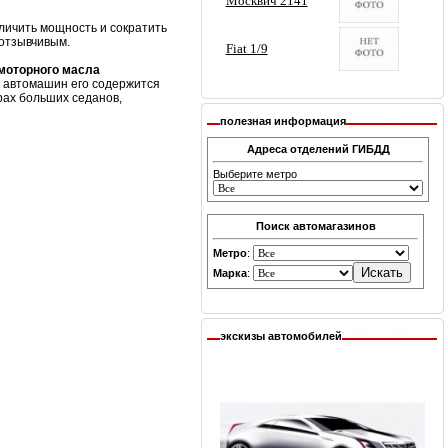
личить мощность и сократить
 отзывчивым.
 моторного масла
х автомашин его содержится
рах больших седанов,
полезная информация
Адреса отделений ГИБДД
Выберите метро
Поиск автомагазинов
Метро
:
Марка
:
экскизы автомобилей