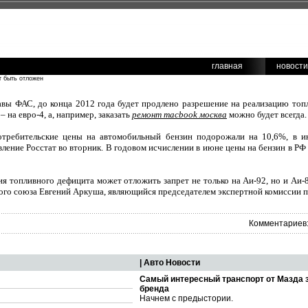
главная
новости
т быть отложен
авы ФАС, до конца 2012 года будет продлено разрешение на реализацию топл
 – на евро-4, а, например, заказать
ремонт macbook москва
можно будет всегда.
требительские цены на автомобильный бензин подорожали на 10,6%, в 
вление Росстат во вторник. В годовом исчислении в июне цены на бензин в РФ
я топливного дефицита может отложить запрет не только на Аи-92, но и Аи-
ого союза Евгений Аркуша, являющийся председателем экспертной комиссии 
Комментариев:
| Авто Новости
Самый интересный транспорт от Мазда 
бренда
Начнем с предыстории.