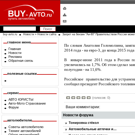
buy-avto.ru
Новости
»
Новости сайта
Запрет на бензин "Аи-80" Правительством России може
главное меню
По словам Анатолия Голомолзина, замгл
Главная
2014 года - на евро-3, до конца 2015 года
Новости
Реклама
В январе-июне 2011 года в России по
Обратная связь
увеличились на 1,7%. Об этом сделал зая
полугодии - на 11,6%.
полезные ссылки
Российское правительство для устранени
сообщил президент Российского топливн
сервис
(голосов: 0)
АВТО ЮРИСТЫ
Авто-Мото Страхование
Ваши комментарии:
Форум
Новости форума
автолюбителю
Тонировка стёкол
Советы автолюбителю
Автомобильные аптечки и…
Тюнинг автомобилей
Обзор автомобилей