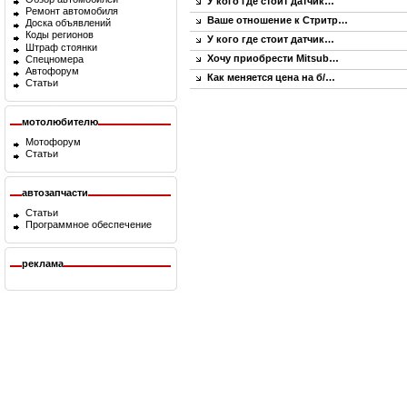
У кого где стоит датчик…
Ремонт автомобиля
Ваше отношение к Стритр…
Доска объявлений
Коды регионов
У кого где стоит датчик…
Штраф стоянки
Хочу приобрести Mitsub…
Спецномера
Автофорум
Как меняется цена на б/…
Статьи
мотолюбителю
Мотофорум
Статьи
автозапчасти
Статьи
Программное обеспечение
реклама