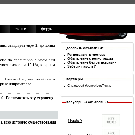
статьи
форум
ива стандарта евро-2, до конца
добавить объявление
Регистрация в системе
Обьявление с регистрации
июне по сравнению с маем они
Обьявление без регистрации
 увеличились на 15,1%, в первом
Забыли пароль?
80. Газете «Ведомости» об этом
партнеры
при Минпромторге.
Страховой брокер
LuxПолис
 0 |
Распечатать эту страницу
популярные объявления
за всю историю существования