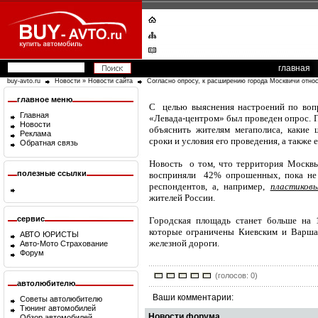
главная
buy-avto.ru
Новости
»
Новости сайта
Согласно опросу, к расширению города Москвичи отно
главное меню
С целью выяснения настроений по воп
Главная
«Левада-центром» был проведен опрос. П
Новости
объяснить жителям мегаполиса, какие 
Реклама
сроки и условия его проведения, а также
Обратная связь
Новость о том, что территория Москвы 
полезные ссылки
восприняли 42% опрошенных, пока не з
респондентов, а, например,
пластиков
жителей России.
сервис
Городская площадь станет больше на 1
которые ограничены Киевским и Варша
АВТО ЮРИСТЫ
железной дороги.
Авто-Мото Страхование
Форум
(голосов: 0)
автолюбителю
Ваши комментарии:
Советы автолюбителю
Тюнинг автомобилей
Новости форума
Обзор автомобилей