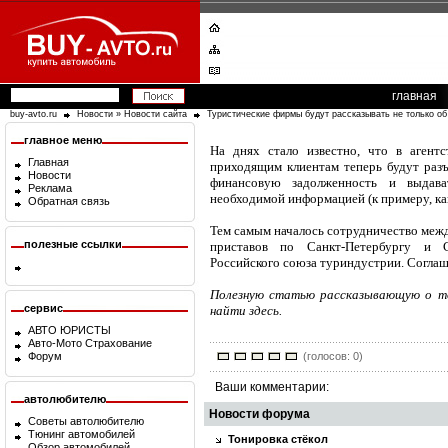
главная
buy-avto.ru
Новости
»
Новости сайта
Туристические фирмы будут рассказывать не только об
главное меню
На днях стало известно, что в агент
Главная
приходящим клиентам теперь будут разъя
Новости
финансовую задолженность и выдав
Реклама
необходимой информацией (к примеру, как
Обратная связь
Тем самым началось сотрудничество меж
полезные ссылки
приставов по Санкт-Петербургу и С
Российского союза туриндустрии. Соглаш
Полезную статью рассказывающую о 
сервис
найти здесь.
АВТО ЮРИСТЫ
Авто-Мото Страхование
(голосов: 0)
Форум
Ваши комментарии:
автолюбителю
Новости форума
Советы автолюбителю
Тюнинг автомобилей
Тонировка стёкол
Обзор автомобилей